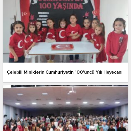
Çelebili Miniklerin Cumhuriyetin 100’üncü Yılı Heyecanı