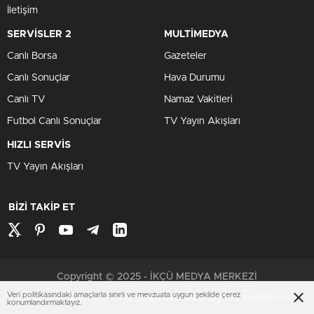
İletişim
SERVİSLER 2
MULTİMEDYA
Canlı Borsa
Gazeteler
Canlı Sonuçlar
Hava Durumu
Canlı TV
Namaz Vakitleri
Futbol Canlı Sonuçlar
TV Yayın Akışları
HIZLI SERVİS
TV Yayın Akışları
BİZİ TAKİP ET
Copyright © 2025 - İKÇÜ MEDYA MERKEZİ
Veri politikasındaki amaçlarla sınırlı ve mevzuata uygun şekilde çerez
Çerezler ile ilgili bilgi için
Çerez Politikamızı
ziyaret edebilirsiniz.
konumlandırmaktayız.