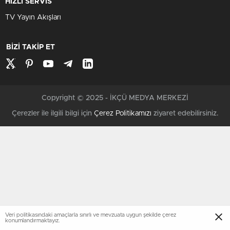
HIZLI SERVİS
TV Yayın Akışları
BİZİ TAKİP ET
Copyright © 2025 - İKÇÜ MEDYA MERKEZİ
Çerezler ile ilgili bilgi için
Çerez Politikamızı
ziyaret edebilirsiniz.
Veri politikasındaki amaçlarla sınırlı ve mevzuata uygun şekilde çerez
konumlandırmaktayız.