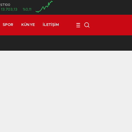
İST100
13.703,13
%0,11
SPOR
KÜNYE
İLETIŞIM
17:08