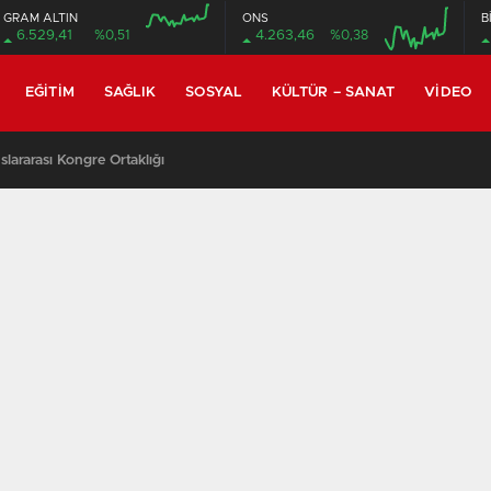
GRAM ALTIN
ONS
B
6.529,41
%0,51
4.263,46
%0,38
EĞITIM
SAĞLIK
SOSYAL
KÜLTÜR – SANAT
VIDEO
lararası Kongre Ortaklığı