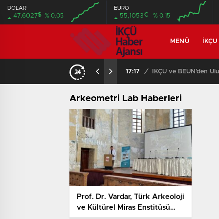
DOLAR
EURO
$
€
47,6027
% 0.05
55,1053
% 0.15
MENÜ
İKÇU
17:17
/
İKÇÜ ve BEUN’den Ulus
Arkeometri Lab Haberleri
Prof. Dr. Vardar, Türk Arkeoloji
ve Kültürel Miras Enstitüsü
Arkeometri Laboratuvarı