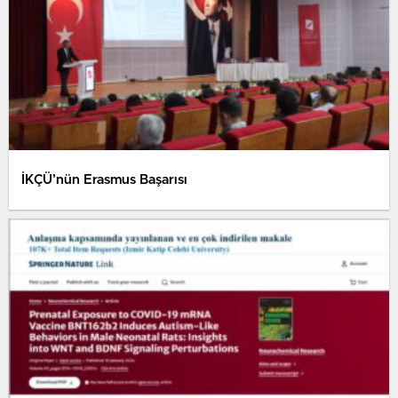
İKÇÜ’nün Erasmus Başarısı