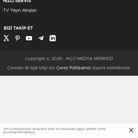
HIZLI SERVİS
TV Yayın Akışları
BİZİ TAKİP ET
Copyright © 2025 - İKÇÜ MEDYA MERKEZİ
Çerezler ile ilgili bilgi için
Çerez Politikamızı
ziyaret edebilirsiniz.
Veri politikasındaki amaçlarla sınırlı ve mevzuata uygun şekilde çerez
konumlandırmaktayız.