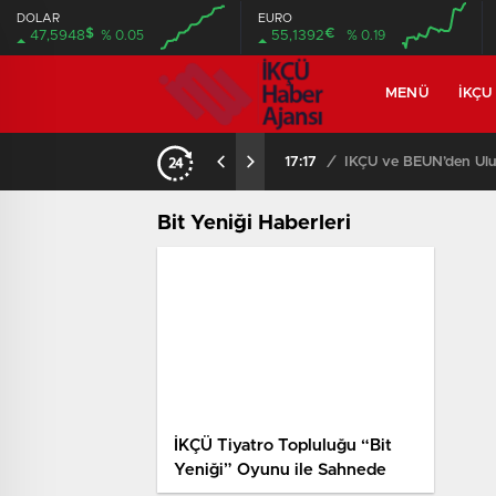
DOLAR
EURO
$
€
47,5948
% 0.05
55,1392
% 0.19
MENÜ
İKÇU
17:17
/
İKÇÜ ve BEUN’den Ulus
Bit Yeniği Haberleri
İKÇÜ Tiyatro Topluluğu “Bit
Yeniği” Oyunu ile Sahnede