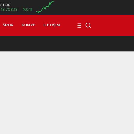
İST100
13.703,13
%0,11
SPOR
KÜNYE
İLETIŞIM
17:08