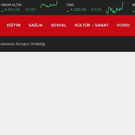
GRAM ALTIN
ONS
B
6.561,36
%1,00
4.286,88
%0,93
EĞITIM
SAĞLIK
SOSYAL
KÜLTÜR – SANAT
VIDEO
lararası Kongre Ortaklığı