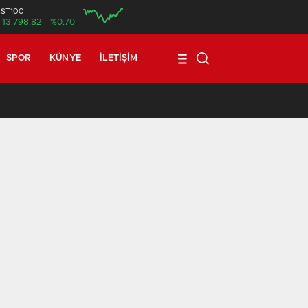
İST100
13.798,82
%0,70
SPOR
KÜNYE
İLETIŞIM
17:08