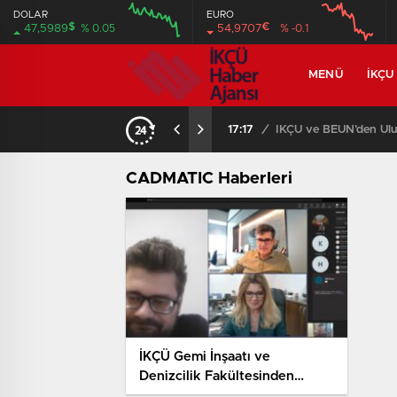
DOLAR
EURO
$
€
47,5989
% 0.05
54,9707
% -0.1
MENÜ
İKÇU
17:17
/
İKÇÜ ve BEUN’den Ulus
CADMATIC Haberleri
İKÇÜ Gemi İnşaatı ve
Denizcilik Fakültesinden
CADMATIC Yazılımı Toplantısı