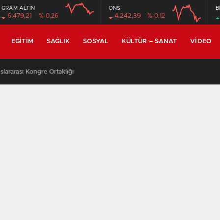
GRAM ALTIN
ONS
B
6.479,21
%-0,26
4.242,39
%-0,12
EĞITIM
SAĞLIK
SOSYAL
KÜLTÜR – SANAT
VIDEO
lararası Kongre Ortaklığı