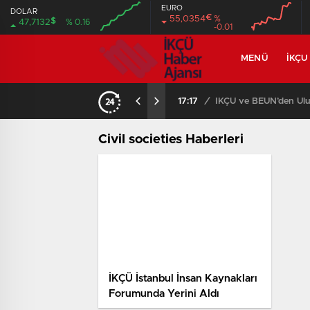
EURO
DOLAR
€
55,0354
%
$
47,7132
% 0.16
-0.01
MENÜ
İKÇU
17:17
/
İKÇÜ ve BEUN’den Ulus
Civil societies Haberleri
İKÇÜ İstanbul İnsan Kaynakları
Forumunda Yerini Aldı