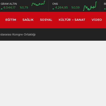
GRAM ALTIN
ONS
B
6.544,17
%0,79
4.264,95
%0,59
EĞITIM
SAĞLIK
SOSYAL
KÜLTÜR – SANAT
VIDEO
lararası Kongre Ortaklığı