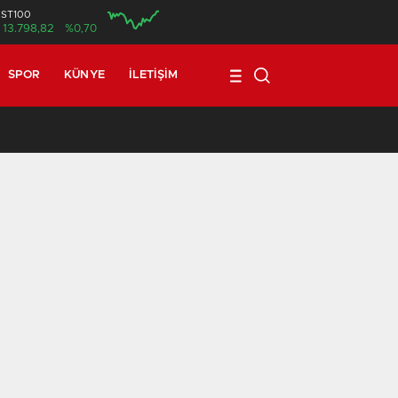
İST100
13.798,82
%0,70
SPOR
KÜNYE
İLETIŞIM
17:08