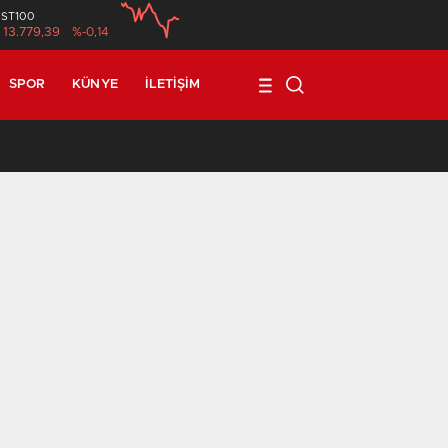
İST100
13.779,39
%-0,14
SPOR
KÜNYE
İLETIŞIM
17:08