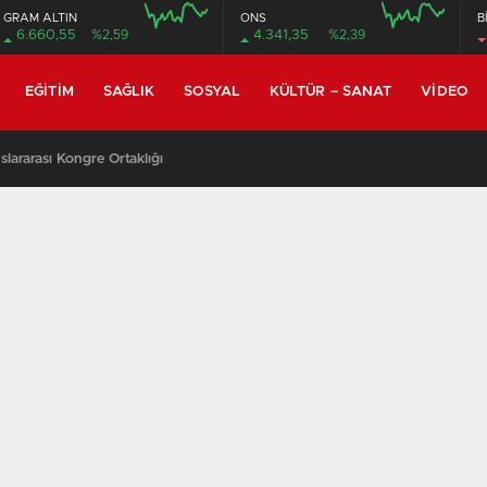
GRAM ALTIN
ONS
B
6.660,55
%2,59
4.341,35
%2,39
EĞITIM
SAĞLIK
SOSYAL
KÜLTÜR – SANAT
VIDEO
lararası Kongre Ortaklığı