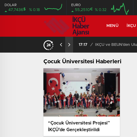
DOLAR
EURO
$
€
47,7436
% 0.18
55,2510
% 0.32
MENÜ
İKÇU
17:17
/
İKÇÜ ve BEUN’den Ulus
Çocuk Üniversitesi Haberleri
“Çocuk Üniversitesi Projesi”
İKÇÜ’de Gerçekleştirildi