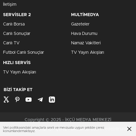
İletişim
SERVİSLER 2
MULTİMEDYA
Canlı Borsa
Gazeteler
Canlı Sonuçlar
Hava Durumu
Canlı TV
Namaz Vakitleri
Futbol Canlı Sonuçlar
TV Yayın Akışları
HIZLI SERVİS
TV Yayın Akışları
BİZİ TAKİP ET
Copyright © 2025 - İKÇÜ MEDYA MERKEZİ
Veri politikasındaki amaçlarla sınırlı ve mevzuata uygun şekilde çerez
Çerezler ile ilgili bilgi için
Çerez Politikamızı
ziyaret edebilirsiniz.
konumlandırmaktayız.