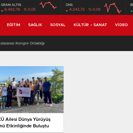
GRAM ALTIN
ONS
B
6.492,76
%-0,05
4.243,72
%-0,09
EĞITIM
SAĞLIK
SOSYAL
KÜLTÜR – SANAT
VIDEO
lararası Kongre Ortaklığı
ÇÜ Ailesi Dünya Yürüyüş
nü Etkinliğinde Buluştu