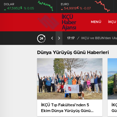
DOLAR
EURO
$
€
47,5952
% 0.05
54,9919
% -0.07
MENÜ
İKÇU
17:17
/
İKÇÜ ve BEUN’den Ulus
Dünya Yürüyüş Günü Haberleri
İKÇÜ Tıp Fakültesi’nden 5
İK
Ekim Dünya Yürüyüş Günü
Gü
Etkinliği