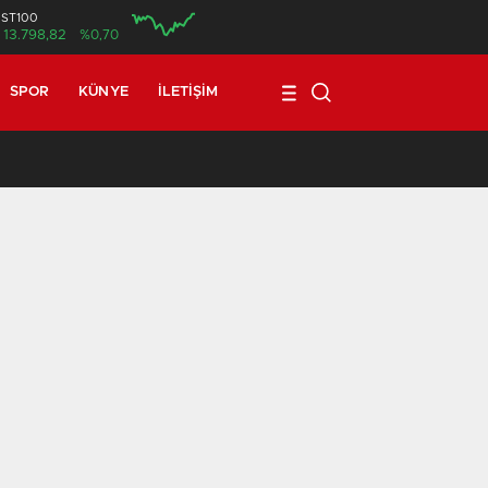
İST100
13.798,82
%0,70
SPOR
KÜNYE
İLETIŞIM
17:08