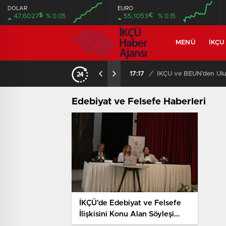
DOLAR
EURO
$
€
47,6027
% 0.05
55,1053
% 0.15
MENÜ
İKÇU
17:17
/
İKÇÜ ve BEUN’den Ulus
Edebiyat ve Felsefe Haberleri
İKÇÜ’de Edebiyat ve Felsefe
İlişkisini Konu Alan Söyleşi
Düzenlendi