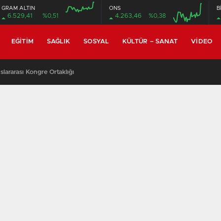
GRAM ALTIN
ONS
B
6.529,41
%0,51
4.263,46
%0,38
EĞITIM
SAĞLIK
SOSYAL
KÜLTÜR – SANAT
VIDEO
lararası Kongre Ortaklığı