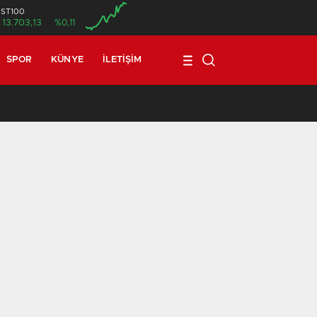
İST100
13.703,13
%0,11
SPOR
KÜNYE
İLETIŞIM
17:08