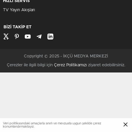
HIZLI SERVİS
TV Yayın Akışları
BİZİ TAKİP ET
Copyright © 2025 - İKÇÜ MEDYA MERKEZİ
Çerezler ile ilgili bilgi için
Çerez Politikamızı
ziyaret edebilirsiniz.
Veri politikasındaki amaçlarla sınırlı ve mevzuata uygun şekilde çerez
konumlandırmaktayız.