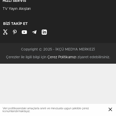
HIZLI SERVİS
TV Yayın Akışları
BİZİ TAKİP ET
Copyright © 2025 - İKÇÜ MEDYA MERKEZİ
Çerezler ile ilgili bilgi için
Çerez Politikamızı
ziyaret edebilirsiniz.
Veri politikasındaki amaçlarla sınırlı ve mevzuata uygun şekilde çerez
konumlandırmaktayız.