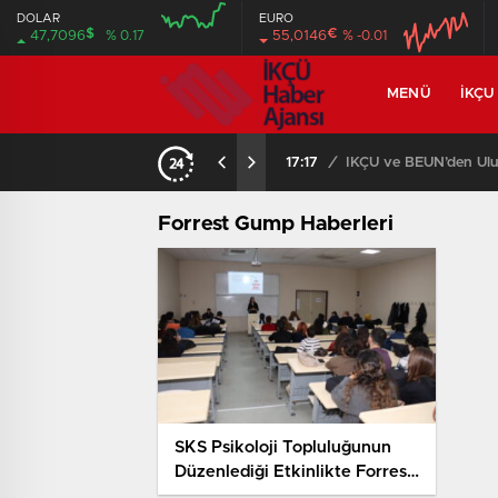
DOLAR
EURO
$
€
47,7096
% 0.17
55,0146
% -0.01
MENÜ
İKÇU
17:17
/
İKÇÜ ve BEUN’den Ulus
Forrest Gump Haberleri
SKS Psikoloji Topluluğunun
Düzenlediği Etkinlikte Forrest
Gump Filminin Psikolojik