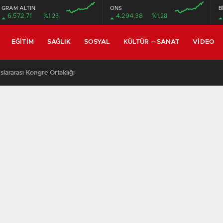
GRAM ALTIN
ONS
B
6.572,71
%1,23
4.294,38
%1,28
EĞITIM
SAĞLIK
SOSYAL
KÜLTÜR – SANAT
VIDEO
lararası Kongre Ortaklığı