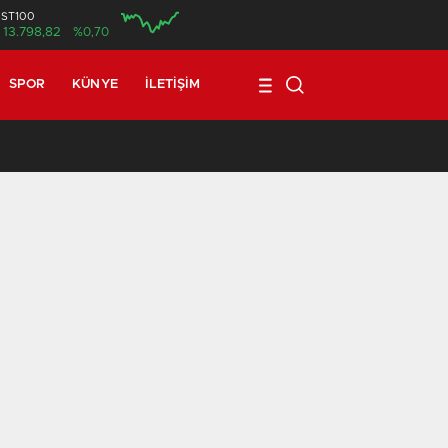
İST100
13.798,82
%0,70
SPOR
KÜNYE
İLETIŞIM
17:08