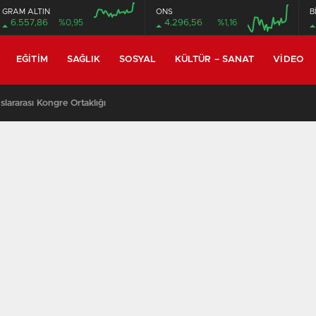
GRAM ALTIN
ONS
B
6.557,86
%0,95
4.296,56
%1,16
EĞITIM
SAĞLIK
SOSYAL
KÜLTÜR – SANAT
VIDEO
lararası Kongre Ortaklığı