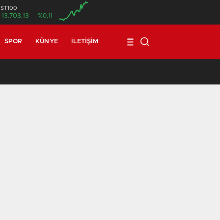
İST100
13.703,13
%0,11
SPOR
KÜNYE
İLETIŞIM
17:08