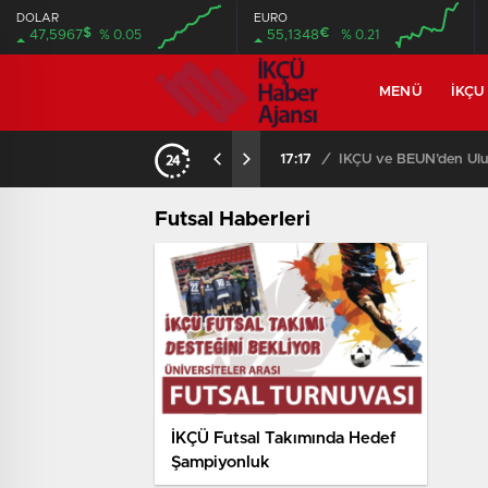
DOLAR
EURO
$
€
47,5967
% 0.05
55,1348
% 0.21
MENÜ
İKÇU
17:17
/
İKÇÜ ve BEUN’den Ulus
Futsal Haberleri
İKÇÜ Futsal Takımında Hedef
Şampiyonluk