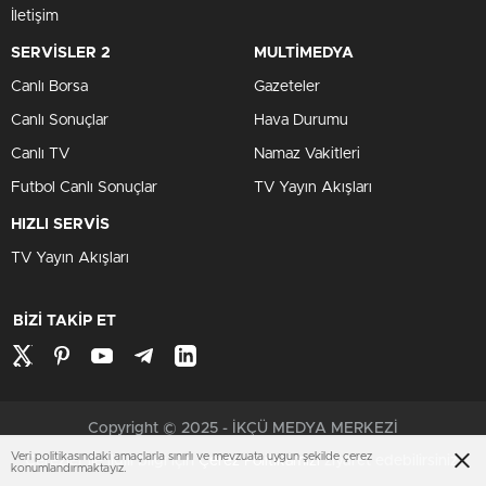
İletişim
SERVİSLER 2
MULTİMEDYA
Canlı Borsa
Gazeteler
Canlı Sonuçlar
Hava Durumu
Canlı TV
Namaz Vakitleri
Futbol Canlı Sonuçlar
TV Yayın Akışları
HIZLI SERVİS
TV Yayın Akışları
BİZİ TAKİP ET
Copyright © 2025 - İKÇÜ MEDYA MERKEZİ
Veri politikasındaki amaçlarla sınırlı ve mevzuata uygun şekilde çerez
Çerezler ile ilgili bilgi için
Çerez Politikamızı
ziyaret edebilirsiniz.
konumlandırmaktayız.