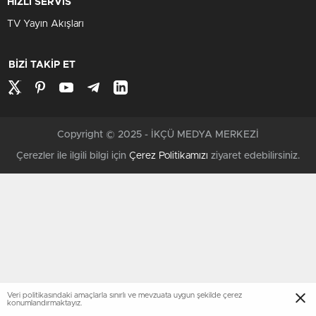
HIZLI SERVİS
TV Yayın Akışları
BİZİ TAKİP ET
Copyright © 2025 - İKÇÜ MEDYA MERKEZİ
Çerezler ile ilgili bilgi için
Çerez Politikamızı
ziyaret edebilirsiniz.
Veri politikasındaki amaçlarla sınırlı ve mevzuata uygun şekilde çerez
konumlandırmaktayız.