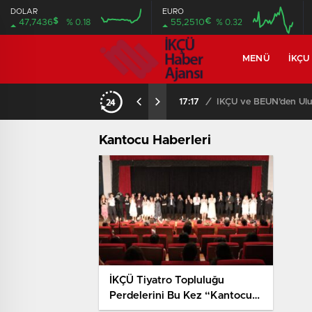
DOLAR
EURO
$
€
47,7436
% 0.18
55,2510
% 0.32
MENÜ
İKÇU
17:17
/
İKÇÜ ve BEUN’den Ulus
Kantocu Haberleri
İKÇÜ Tiyatro Topluluğu
Perdelerini Bu Kez “Kantocu”
Oyunuyla Açtı