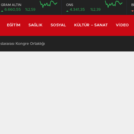
GRAM ALTIN
ONS
B
6.660,55
%2,59
4.341,35
%2,39
EĞITIM
SAĞLIK
SOSYAL
KÜLTÜR – SANAT
VIDEO
lararası Kongre Ortaklığı