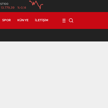
İST100
13.779,39
%-0,14
SPOR
KÜNYE
İLETIŞIM
17:08