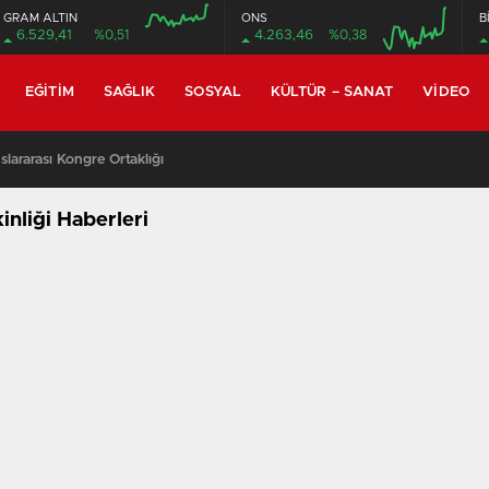
GRAM ALTIN
ONS
B
6.529,41
%0,51
4.263,46
%0,38
EĞITIM
SAĞLIK
SOSYAL
KÜLTÜR – SANAT
VIDEO
lararası Kongre Ortaklığı
nliği Haberleri