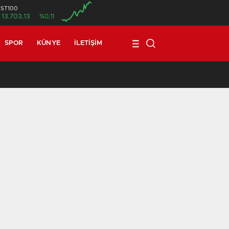
İST100
13.703,13
%0,11
SPOR
KÜNYE
İLETIŞIM
17:08