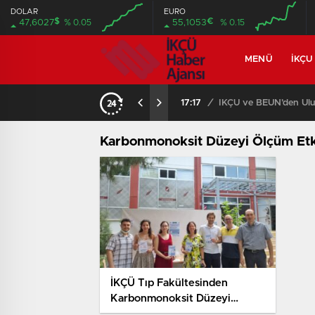
DOLAR
EURO
$
€
47,6027
% 0.05
55,1053
% 0.15
MENÜ
İKÇU
17:17
/
İKÇÜ ve BEUN’den Ulus
Karbonmonoksit Düzeyi Ölçüm Etki
İKÇÜ Tıp Fakültesinden
Karbonmonoksit Düzeyi
Ölçüm Etkinliği