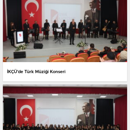
İKÇÜ’de Türk Müziği Konseri