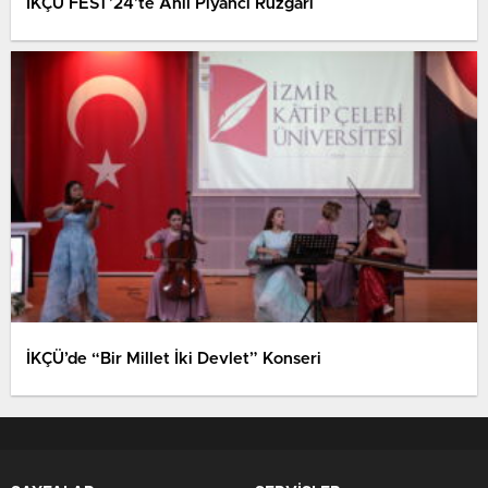
İKÇÜ FEST’24’te Anıl Piyancı Rüzgârı
İKÇÜ’de “Bir Millet İki Devlet” Konseri