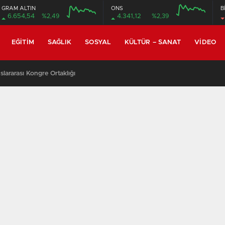
GRAM ALTIN
ONS
B
6.654,54
%2,49
4.341,12
%2,39
EĞITIM
SAĞLIK
SOSYAL
KÜLTÜR – SANAT
VIDEO
lararası Kongre Ortaklığı