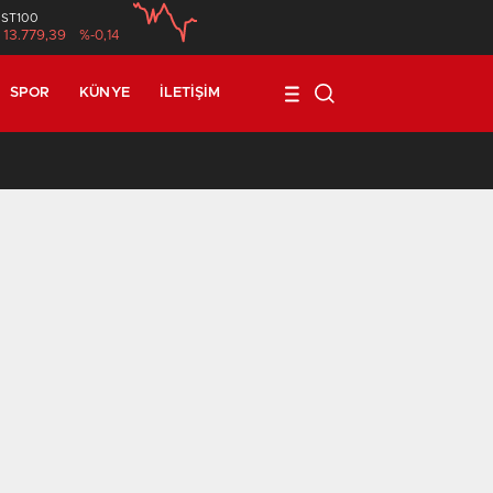
İST100
13.779,39
%-0,14
SPOR
KÜNYE
İLETIŞIM
17:08