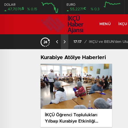
DOLAR
EURO
$
€
47,7076
% 0.15
55,2271
% 0.3
MENÜ
İKÇU
17:17
/
İKÇÜ ve BEUN’den Ulus
Kurabiye Atölye Haberleri
İKÇÜ Öğrenci Toplulukları
Yılbaşı Kurabiye Etkinliği
Düzenledi