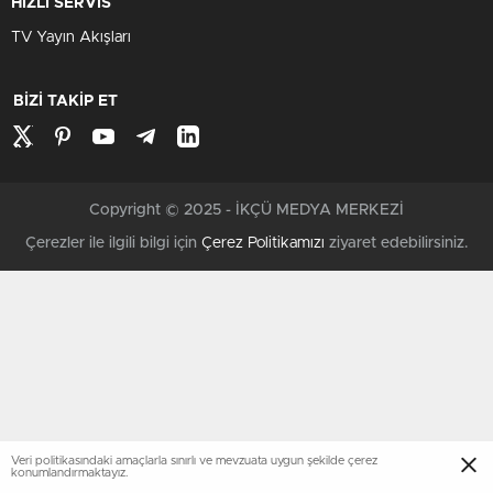
HIZLI SERVİS
TV Yayın Akışları
BİZİ TAKİP ET
Copyright © 2025 - İKÇÜ MEDYA MERKEZİ
Çerezler ile ilgili bilgi için
Çerez Politikamızı
ziyaret edebilirsiniz.
Veri politikasındaki amaçlarla sınırlı ve mevzuata uygun şekilde çerez
konumlandırmaktayız.