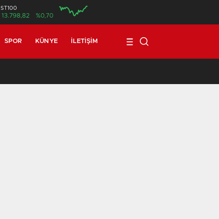
İST100
13.798,82
%0,70
SPOR
KÜNYE
İLETIŞIM
17:08