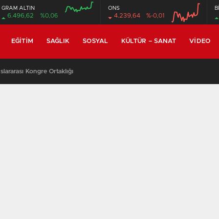
GRAM ALTIN
ONS
B
6.496,62
%0,06
4.239,64
%-0,01
EĞITIM
SAĞLIK
SOSYAL
KÜLTÜR – SANAT
VIDEO
lararası Kongre Ortaklığı