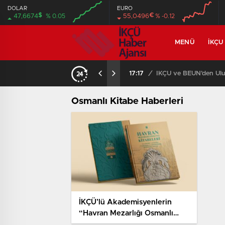
DOLAR
EURO
$
€
47,6674
% 0.05
55,0496
% -0.12
MENÜ
İKÇU
17:17
/
İKÇÜ ve BEUN’den Ulus
Osmanlı Kitabe Haberleri
İKÇÜ’lü Akademisyenlerin
“Havran Mezarlığı Osmanlı
Kitabeleri” Adlı Eserine Ödül