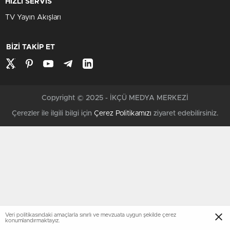
HIZLI SERVİS
TV Yayın Akışları
BİZİ TAKİP ET
Copyright © 2025 - İKÇÜ MEDYA MERKEZİ
Çerezler ile ilgili bilgi için
Çerez Politikamızı
ziyaret edebilirsiniz.
Veri politikasındaki amaçlarla sınırlı ve mevzuata uygun şekilde çerez
konumlandırmaktayız.