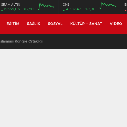
GRAM ALTIN
ONS
B
6.655,06
%2,50
4.337,47
%2,30
EĞITIM
SAĞLIK
SOSYAL
KÜLTÜR – SANAT
VIDEO
lararası Kongre Ortaklığı