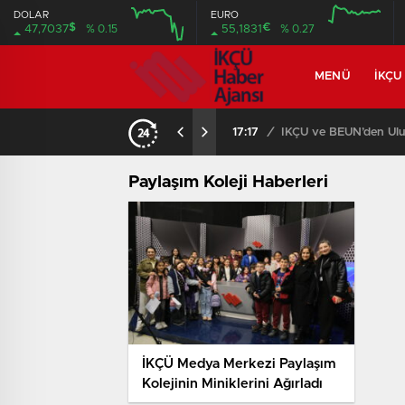
DOLAR
EURO
$
€
47,7037
% 0.15
55,1831
% 0.27
MENÜ
İKÇU
17:17
/
İKÇÜ ve BEUN’den Ulus
Paylaşım Koleji Haberleri
İKÇÜ Medya Merkezi Paylaşım
Kolejinin Miniklerini Ağırladı