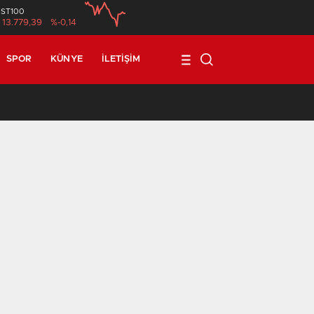
İST100
13.779,39
%-0,14
SPOR
KÜNYE
İLETIŞIM
17:08