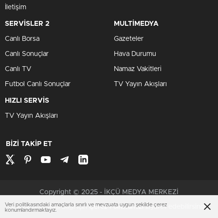
İletişim
SERVİSLER 2
MULTİMEDYA
Canlı Borsa
Gazeteler
Canlı Sonuçlar
Hava Durumu
Canlı TV
Namaz Vakitleri
Futbol Canlı Sonuçlar
TV Yayın Akışları
HIZLI SERVİS
TV Yayın Akışları
BİZİ TAKİP ET
Copyright © 2025 - İKÇÜ MEDYA MERKEZİ
Veri politikasındaki amaçlarla sınırlı ve mevzuata uygun şekilde çerez
Çerezler ile ilgili bilgi için
Çerez Politikamızı
ziyaret edebilirsiniz.
konumlandırmaktayız.