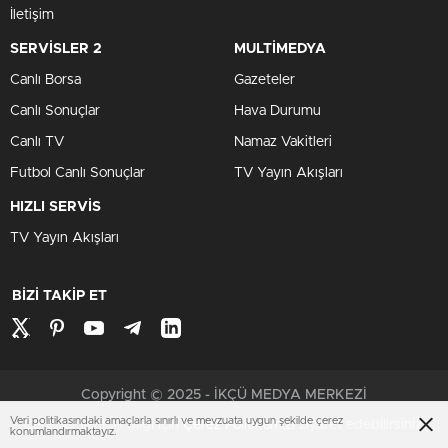
İletişim
SERVİSLER 2
MULTİMEDYA
Canlı Borsa
Gazeteler
Canlı Sonuçlar
Hava Durumu
Canlı TV
Namaz Vakitleri
Futbol Canlı Sonuçlar
TV Yayın Akışları
HIZLI SERVİS
TV Yayın Akışları
BİZİ TAKİP ET
Copyright © 2025 - İKÇÜ MEDYA MERKEZİ
Veri politikasındaki amaçlarla sınırlı ve mevzuata uygun şekilde çerez
Çerezler ile ilgili bilgi için
Çerez Politikamızı
ziyaret edebilirsiniz.
konumlandırmaktayız.