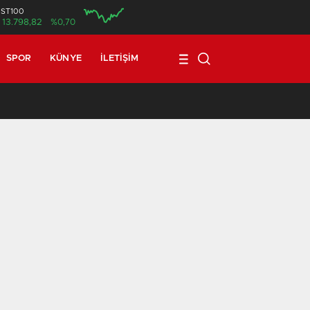
İST100
13.798,82
%0,70
SPOR
KÜNYE
İLETIŞIM
17:08