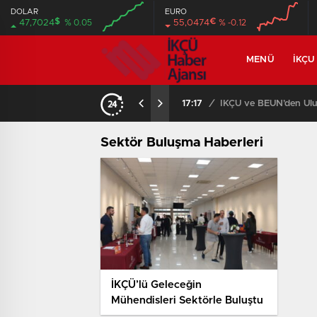
DOLAR
EURO
$
€
47,7024
% 0.05
55,0474
% -0.12
MENÜ
İKÇU
17:17
/
İKÇÜ ve BEUN’den Ulus
Sektör Buluşma Haberleri
İKÇÜ’lü Geleceğin
Mühendisleri Sektörle Buluştu