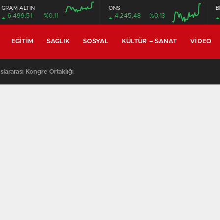
GRAM ALTIN
ONS
B
6.499,51
%0,11
4.245,48
%0,13
EĞITIM
SAĞLIK
SOSYAL
KÜLTÜR – SANAT
VIDEO
lararası Kongre Ortaklığı