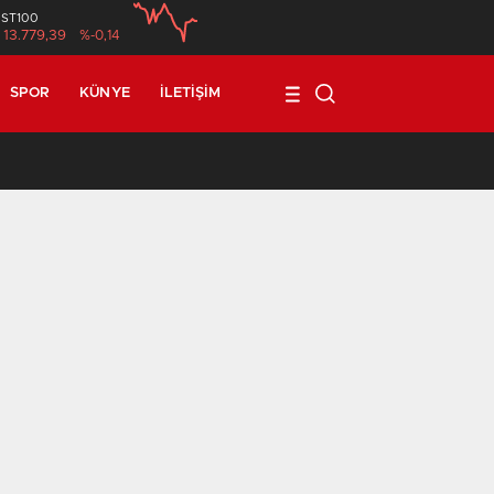
İST100
13.779,39
%-0,14
SPOR
KÜNYE
İLETIŞIM
17:08