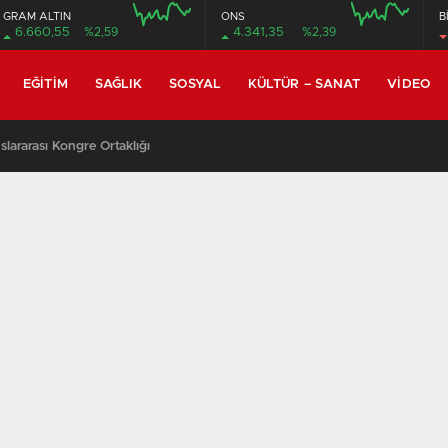
GRAM ALTIN
ONS
B
6.660,55
%2,59
4.341,35
%2,39
EĞITIM
SAĞLIK
SOSYAL
KÜLTÜR – SANAT
VIDEO
lararası Kongre Ortaklığı