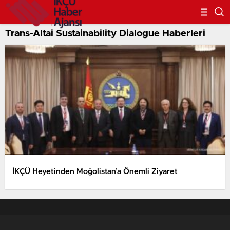
Trans-Altai Sustainability Dialogue Haberleri
İKÇÜ Heyetinden Moğolistan’a Önemli Ziyaret