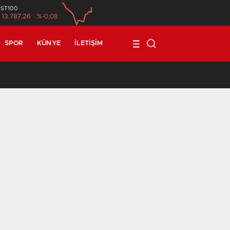
İST100
13.787,26
%-0,08
SPOR
KÜNYE
İLETIŞIM
17:08