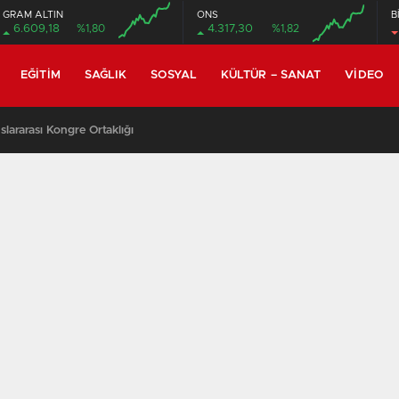
GRAM ALTIN
ONS
B
6.609,18
%1,80
4.317,30
%1,82
EĞITIM
SAĞLIK
SOSYAL
KÜLTÜR – SANAT
VIDEO
lararası Kongre Ortaklığı