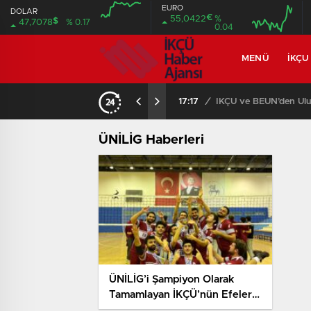
EURO
DOLAR
€
55,0422
%
$
47,7078
% 0.17
0.04
MENÜ
İKÇU
17:17
/
İKÇÜ ve BEUN’den Ulus
ÜNİLİG Haberleri
ÜNİLİG’i Şampiyon Olarak
Tamamlayan İKÇÜ’nün Efeleri
Süper Lig Yolunda