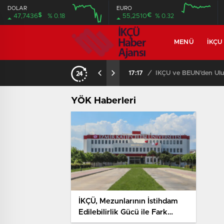
DOLAR
EURO
$
€
47,7436
% 0.18
55,2510
% 0.32
MENÜ
İKÇU
17:17
/
İKÇÜ ve BEUN’den Ulus
YÖK Haberleri
İKÇÜ, Mezunlarının İstihdam
Edilebilirlik Gücü ile Fark
Yarattı