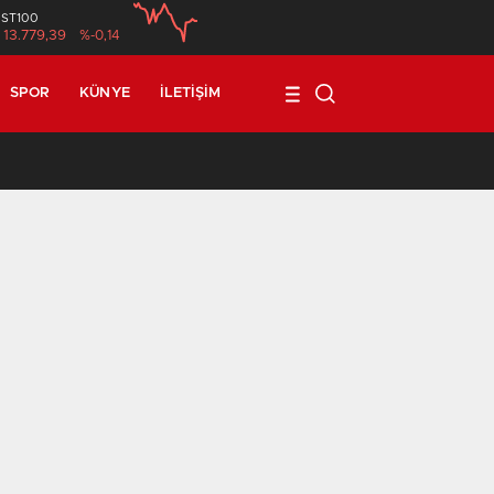
İST100
13.779,39
%-0,14
SPOR
KÜNYE
İLETIŞIM
17:08