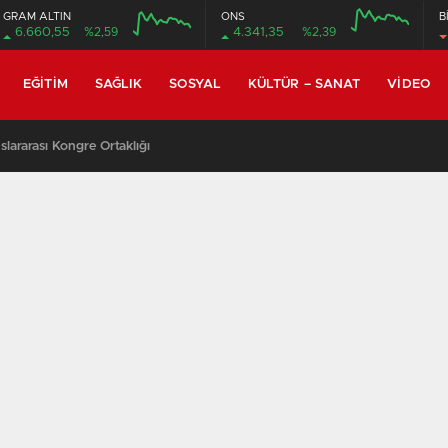
GRAM ALTIN
ONS
B
6.660,55
%2,59
4.341,35
%2,39
EĞITIM
SAĞLIK
SOSYAL
KÜLTÜR – SANAT
VIDEO
lararası Kongre Ortaklığı