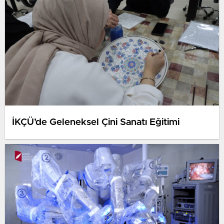
İKÇÜ’de Geleneksel Çini Sanatı Eğitimi