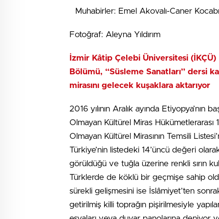
Muhabirler: Emel Akovalı-Caner Kocabı
Fotoğraf: Aleyna Yıldırım
İzmir Kâtip Çelebi Üniversitesi (İKÇÜ) 
Bölümü, “Süsleme Sanatları” dersi ka
mirasını gelecek kuşaklara aktarıyor
2016 yılının Aralık ayında Etiyopya’nı
Olmayan Kültürel Miras Hükümetlerarası 
Olmayan Kültürel Mirasının Temsili Listesi
Türkiye’nin listedeki 14’üncü değeri olara
görüldüğü ve tuğla üzerine renkli sırın kul
Türklerde de köklü bir geçmişe sahip olduğ
sürekli gelişmesini ise İslâmiyet’ten sonr
getirilmiş killi toprağın pişirilmesiyle yapı
eşyaları veya duvar panolarına deniyor v