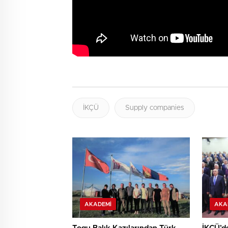
İKÇÜ
Supply companies
AKADEMI
AKA