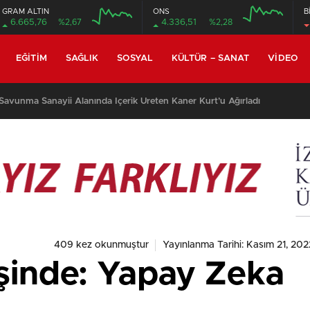
GRAM ALTIN
ONS
B
6.665,76
%2,67
4.336,51
%2,28
EĞITIM
SAĞLIK
SOSYAL
KÜLTÜR – SANAT
VIDEO
avunma Sanayii Alanında İçerik Üreten Kaner Kurt’u Ağırladı
409 kez okunmuştur
Yayınlanma Tarihi: Kasım 21, 202
şinde: Yapay Zeka