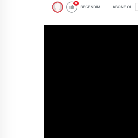
0
BEĞENDİM
ABONE OL