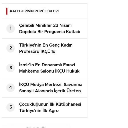
KATEGORİNİN POPÜLERLERİ
Çelebili Minikler 23 Nisan’ı
1
Dopdolu Bir Programla Kutladı
Türkiye’nin En Genç Kadın
2
Profesörü İKÇÜ’lü
İzmir’in En Donanımlı Farazi
3
Mahkeme Salonu İKÇÜ Hukuk
Fakültesi’nde Açıldı
İKÇÜ Medya Merkezi, Savunma
4
Sanayii Alanında İçerik Üreten
Kaner Kurt’u Ağırladı
Çocukluğunun İlk Kütüphanesi
5
Türkiye’nin İlk Agro
Kütüphanesi Oldu