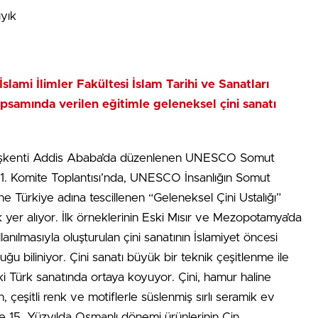
yık
İslami İlimler Fakültesi İslam Tarihi ve Sanatları
psamında verilen eğitimle geleneksel çini sanatı
n başkenti Addis Ababa’da düzenlenen UNESCO Somut
11. Komite Toplantısı’nda, UNESCO İnsanlığın Somut
’ne Türkiye adına tescillenen “Geleneksel Çini Ustalığı”
k yer alıyor. İlk örneklerinin Eski Mısır ve Mezopotamya’da
lanılmasıyla oluşturulan çini sanatının İslamiyet öncesi
u biliniyor. Çini sanatı büyük bir teknik çeşitlenme ile
aki Türk sanatında ortaya koyuyor. Çini, hamur haline
lan, çeşitli renk ve motiflerle süslenmiş sırlı seramik ev
e 15. Yüzyılda Osmanlı dönemi ürünlerinin Çin