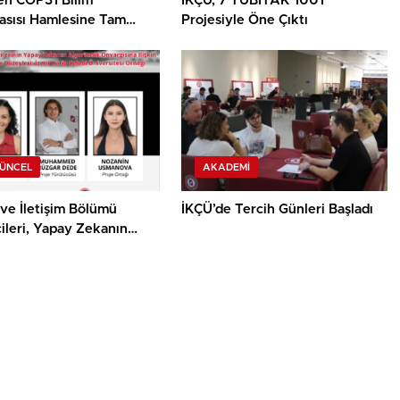
en COP31 Bilim
İKÇÜ, 7 TÜBİTAK 1001
asısı Hamlesine Tam
Projesiyle Öne Çıktı
GÜNCEL
AKADEMI
ve İletişim Bölümü
İKÇÜ’de Tercih Günleri Başladı
ileri, Yapay Zekanın
mik Önyargısına İlişkin
alık Düzeylerini
acak