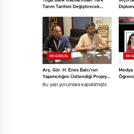
Togu Balık Kazılarından Türk
İKÇÜ’d
Tarım Tarihini Değiştirecek
Diplom
Keşif
Destek
EN GÜNCEL
EN 
Arş. Gör. H. Enes Balcı’nın
Medya 
Yapımcılığını Üstlendiği Projeye
Öğrenc
TRT Kısa Film Yapım Ödülü
Algorit
Bu yazı yorumlara kapatılmıştır.
Farkınd
Araştır