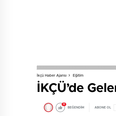
İkçü Haber Ajansı
Eğitim
İKÇÜ’de Gelen
0
BEĞENDİM
ABONE OL