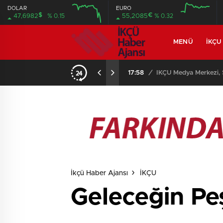
DOLAR
EURO
$
€
47,6982
% 0.15
55,2085
% 0.32
MENÜ
İKÇU
17:58
/
İKÇÜ Medya Merkezi, S
İkçü Haber Ajansı
İKÇU
Geleceğin Pe