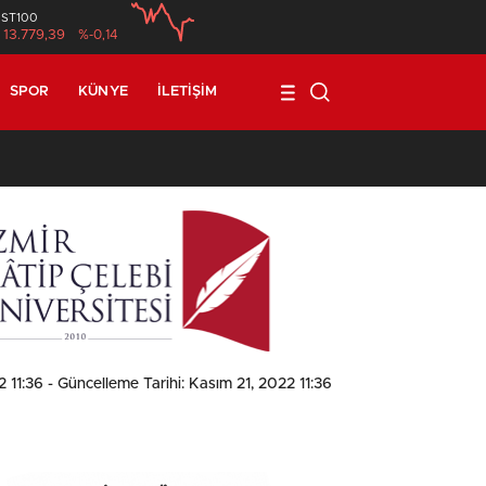
İST100
13.779,39
%-0,14
SPOR
KÜNYE
İLETIŞIM
1
2 11:36
- Güncelleme Tarihi: Kasım 21, 2022 11:36