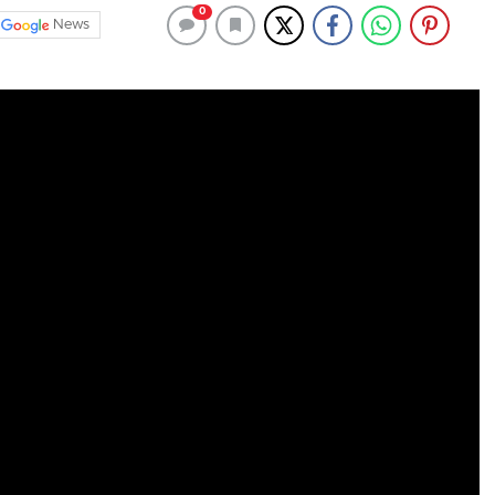
0
News