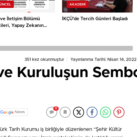
GÜNCEL
AKADEMI
ve İletişim Bölümü
İKÇÜ’de Tercih Günleri Başladı
ileri, Yapay Zekanın
mik Önyargısına İlişkin
alık Düzeylerini
acak
351 kez okunmuştur
Yayınlanma Tarihi: Nisan 14, 2022
ve Kuruluşun Sembo
0
News
Türk Tarih Kurumu iş birliğiyle düzenlenen “Şehir Kültür