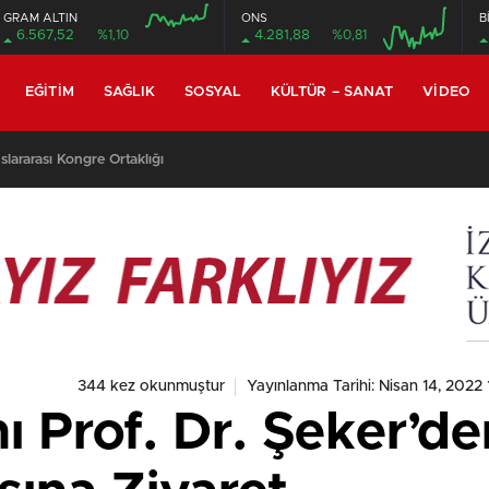
GRAM ALTIN
ONS
B
6.567,52
%1,10
4.281,88
%0,81
EĞITIM
SAĞLIK
SOSYAL
KÜLTÜR – SANAT
VIDEO
lararası Kongre Ortaklığı
344 kez okunmuştur
Yayınlanma Tarihi: Nisan 14, 2022 
 Prof. Dr. Şeker’d