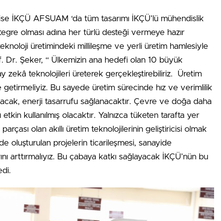
ise İKÇÜ AFSUAM ‘da tüm tasarımı İKÇÜ’lü mühendislik
ntegre olması adına her türlü desteği vermeye hazır
teknoloji üretimindeki millileşme ve yerli üretim hamlesiyle
Prof. Dr. Şeker, “ Ülkemizin ana hedefi olan 10 büyük
ekâ teknolojileri üreterek gerçekleştirebiliriz. Üretim
le getirmeliyiz. Bu sayede üretim sürecinde hız ve verimlilik
olacak, enerji tasarrufu sağlanacaktır. Çevre ve doğa daha
 etkin kullanılmış olacaktır. Yalnızca tüketen tarafta yer
rçası olan akıllı üretim teknolojilerinin geliştiricisi olmak
e oluşturulan projelerin ticarileşmesi, sanayide
rını arttırmalıyız. Bu çabaya katkı sağlayacak İKÇÜ’nün bu
edi.