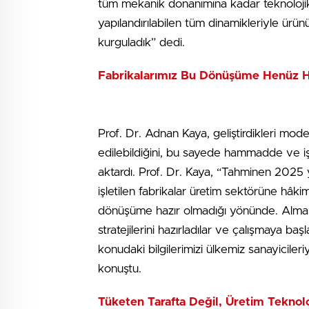
tüm mekanik donanımına kadar teknoloji
yapılandırılabilen tüm dinamikleriyle ürü
kurguladık” dedi.
Fabrikalarımız Bu Dönüşüme Henüz H
Prof. Dr. Adnan Kaya, geliştirdikleri mod
edilebildiğini, bu sayede hammadde ve iş g
aktardı. Prof. Dr. Kaya, “Tahminen 2025 yıl
işletilen fabrikalar üretim sektörüne hâki
dönüşüme hazır olmadığı yönünde. Alman
stratejilerini hazırladılar ve çalışmaya b
konudaki bilgilerimizi ülkemiz sanayiciler
konuştu.
Tüketen Tarafta Değil, Üretim Teknoloji