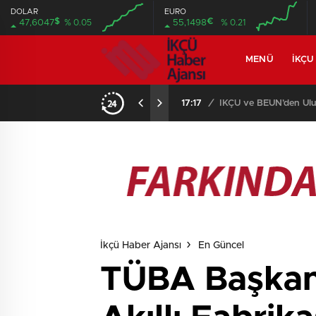
DOLAR
EURO
$
€
47,6047
% 0.05
55,1498
% 0.21
MENÜ
İKÇU
17:17
/
İKÇÜ ve BEUN’den Ulus
İkçü Haber Ajansı
En Güncel
TÜBA Başkanı