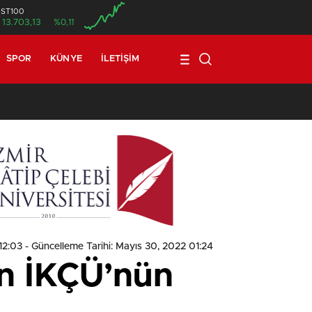
İST100
13.703,13
%0,11
SPOR
KÜNYE
İLETIŞIM
1
12:03
- Güncelleme Tarihi: Mayıs 30, 2022 01:24
en İKÇÜ’nün