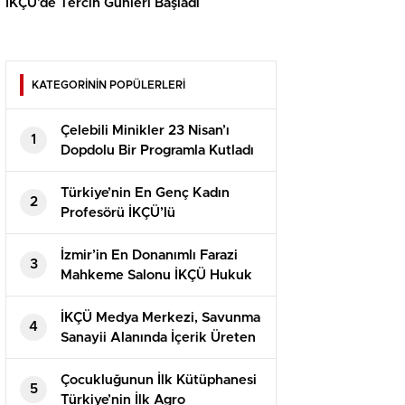
İKÇÜ’de Tercih Günleri Başladı
KATEGORİNİN POPÜLERLERİ
Çelebili Minikler 23 Nisan’ı
1
Dopdolu Bir Programla Kutladı
Türkiye’nin En Genç Kadın
2
Profesörü İKÇÜ’lü
İzmir’in En Donanımlı Farazi
3
Mahkeme Salonu İKÇÜ Hukuk
Fakültesi’nde Açıldı
İKÇÜ Medya Merkezi, Savunma
4
Sanayii Alanında İçerik Üreten
Kaner Kurt’u Ağırladı
Çocukluğunun İlk Kütüphanesi
5
Türkiye’nin İlk Agro