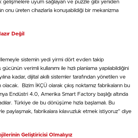
k gelişmelere uyum sağlayan ve puzzle gibi yeniden
nün onu üreten cihazlarla konuşabildiği bir mekanizma
azır Değil
ellemeyle sistemin yedi yirmi dört evden takip
ücünün verimli kullanımı ile hızlı planlama yapılabildiğini
ına kadar, dijital akıllı sistemler tarafından yönetilen ve
m olacak. Bizim İKÇÜ olarak çıkış noktamız fabrikaların bu
ya Endüstri 4.0, Amerika Smart Factory başlığı altında
aşladılar. Türkiye de bu dönüşüme hızla başlamalı. Bu
iyle paylaşmak, fabrikalara kılavuzluk etmek istiyoruz” diye
lerinin Geliştiricisi Olmalıyız