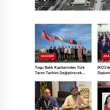
AKADEMI
AKA
Togu Balık Kazılarından Türk
İKÇÜ’d
Tarım Tarihini Değiştirecek
Diplom
Keşif
Destek