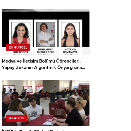
Ödülü
EN GÜNCEL
Medya ve İletişim Bölümü Öğrencileri,
Yapay Zekanın Algoritmik Önyargısına
İlişkin Farkındalık Düzeylerini Araştıracak
AKADEMI