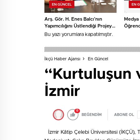
EN GÜNCEL
EN 
Arş. Gör. H. Enes Balcı’nın
Medya 
Yapımcılığını Üstlendiği Projeye
Öğrenc
TRT Kısa Film Yapım Ödülü
Algorit
Bu yazı yorumlara kapatılmıştır.
Farkınd
Araştır
İkçü Haber Ajansı
En Güncel
“Kurtuluşun 
İzmir
0
BEĞENDİM
ABONE OL
İzmir Kâtip Çelebi Üniversitesi (İKÇÜ), 