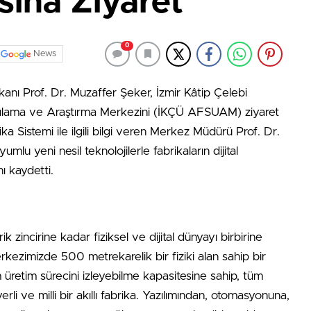
asına Ziyaret
0
News
anı Prof. Dr. Muzaffer Şeker, İzmir Kâtip Çelebi
Uygulama ve Araştırma Merkezini (İKÇÜ AFSUAM) ziyaret
ika Sistemi ile ilgili bilgi veren Merkez Müdürü Prof. Dr.
 yeni nesil teknolojilerle fabrikaların dijital
ı kaydetti.
ik zincirine kadar fiziksel ve dijital dünyayı birbirine
kezimizde 500 metrekarelik bir fiziki alan sahip bir
üretim sürecini izleyebilme kapasitesine sahip, tüm
rli ve milli bir akıllı fabrika. Yazılımından, otomasyonuna,