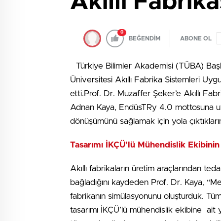
Akıllı Fabrik
0
BEĞENDİM
ABONE OL
Türkiye Bilimler Akademisi (TÜBA) Başk
Üniversitesi Akıllı Fabrika Sistemleri 
etti.Prof. Dr. Muzaffer Şeker’e Akıllı Fabr
Adnan Kaya, EndüsTRy 4.0 mottosuna uyumlu
dönüşümünü sağlamak için yola çıktıkların
Tasarımı İKÇÜ’lü Mühendislik Ekibinin
Akıllı fabrikaların üretim araçlarından tedar
bağladığını kaydeden Prof. Dr. Kaya, “Mer
fabrikanın simülasyonunu oluşturduk. Tüm 
tasarımı İKÇÜ’lü mühendislik ekibine ait ye