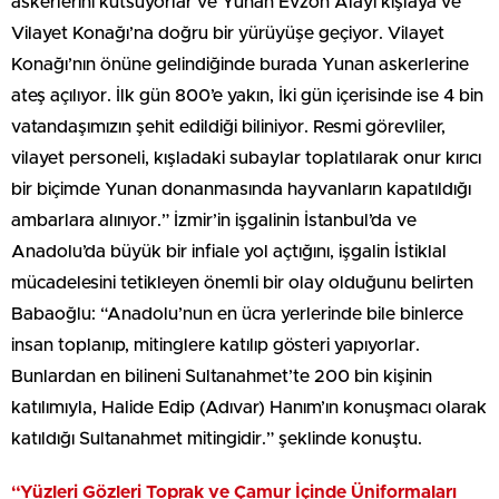
askerlerini kutsuyorlar ve Yunan Evzon Alayı kışlaya ve
Vilayet Konağı’na doğru bir yürüyüşe geçiyor. Vilayet
Konağı’nın önüne gelindiğinde burada Yunan askerlerine
ateş açılıyor. İlk gün 800’e yakın, İki gün içerisinde ise 4 bin
vatandaşımızın şehit edildiği biliniyor. Resmi görevliler,
vilayet personeli, kışladaki subaylar toplatılarak onur kırıcı
bir biçimde Yunan donanmasında hayvanların kapatıldığı
ambarlara alınıyor.” İzmir’in işgalinin İstanbul’da ve
Anadolu’da büyük bir infiale yol açtığını, işgalin İstiklal
mücadelesini tetikleyen önemli bir olay olduğunu belirten
Babaoğlu: “Anadolu’nun en ücra yerlerinde bile binlerce
insan toplanıp, mitinglere katılıp gösteri yapıyorlar.
Bunlardan en bilineni Sultanahmet’te 200 bin kişinin
katılımıyla, Halide Edip (Adıvar) Hanım’ın konuşmacı olarak
katıldığı Sultanahmet mitingidir.” şeklinde konuştu.
“Yüzleri Gözleri Toprak ve Çamur İçinde Üniformaları