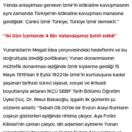
Yılında anlaşılması gereken İzmir’in istiklaline kavuşmasının
aynı zamanda Türkiye’nin istiklaline kavuşması manasına
geldiğidir. Çünkü İzmir Türkiye, Türkiye İzmir demekti.”
“İki Gün İçerisinde 4 Bin Vatandaşımız Şehit edildi”
Yunanistan’ın Megali İdea çerçevesindeki hedeflerini ve bu
doğrultuda izlediği politikaları; Yunan donanmasının
müttefik donanması eşliğinde İzmir kıyılarına geldiği 15
Mayıs 1919’dan 9 Eylül 1922’de İzmir’in kurtuluşuna kadar
yaşanan tarihsel süreci siyasal, sosyal ve iktisadi
boyutlarıyla aktaran İKÇÜ SBBF Tarih Bölümü Öğretim
Üyesi Doç. Dr. Resul Babaoğlu, işgalin ilk günlerini şu
sözlerle anlattı: “Sabah 08.00’de bir Evzon Alayı Rumların
coşkun gösterileri eşliğinde rıhtıma çıkıyor, Aya Fotini
Kilisesi’nin çanları çalıyor, din adamları ayinlerle Yunan