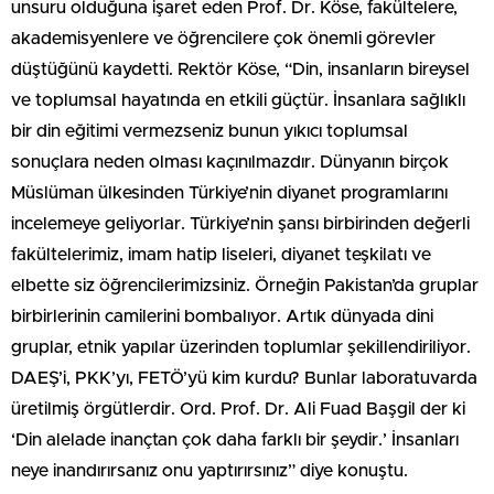
unsuru olduğuna işaret eden Prof. Dr. Köse, fakültelere,
akademisyenlere ve öğrencilere çok önemli görevler
düştüğünü kaydetti. Rektör Köse, “Din, insanların bireysel
ve toplumsal hayatında en etkili güçtür. İnsanlara sağlıklı
bir din eğitimi vermezseniz bunun yıkıcı toplumsal
sonuçlara neden olması kaçınılmazdır. Dünyanın birçok
Müslüman ülkesinden Türkiye’nin diyanet programlarını
incelemeye geliyorlar. Türkiye’nin şansı birbirinden değerli
fakültelerimiz, imam hatip liseleri, diyanet teşkilatı ve
elbette siz öğrencilerimizsiniz. Örneğin Pakistan’da gruplar
birbirlerinin camilerini bombalıyor. Artık dünyada dini
gruplar, etnik yapılar üzerinden toplumlar şekillendiriliyor.
DAEŞ’i, PKK’yı, FETÖ’yü kim kurdu? Bunlar laboratuvarda
üretilmiş örgütlerdir. Ord. Prof. Dr. Ali Fuad Başgil der ki
‘Din alelade inançtan çok daha farklı bir şeydir.’ İnsanları
neye inandırırsanız onu yaptırırsınız” diye konuştu.