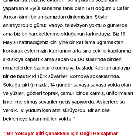
tanıktan şu sözlerle aktardı: “90’lı yıllarda sözlü tarih
yaparken 9 Eylül sabahına tanık olan 1911 doğumlu Cafer
Arıcan isimli bir amcamızdan dinlemiştim. Şöyle
anlatıyordu o günü: ‘Radyo, televizyon yoktu o günlerde
ama biz bir hareketlenme olduğunun farkındayız. Biz 15
Mayıs’ı hatırladığımız için, yine bir katliama uğramaktan
korkarak evlerimizin kapılarının arkasına çekilip kapılarımızı
sıkı sıkıya kapattık ama sabah 09.00 sularında birden
minarelerden ezanlar okunmaya başladı. Kapıları aralayıp
bir de baktık ki Türk süvarileri Bornova sokaklarında.
Sokağa çıktığımızda, 14 gündür savaşa savaşa yolda olan
ve yüzleri, gözleri toprak, çamur içinde kalmış, üniformaları
lime lime olmuş süvariler geçiş yapıyordu. Askerlere su
verdik. İki yudum içen atını sürüyordu. Bir an bile
beklemeye tahammülleri yoktu.”
“Bir Yolcuya’ Şiiri Çanakkale İçin Değil Halkapınar