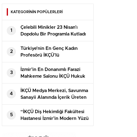
KATEGORİNİN POPÜLERLERİ
Çelebili Minikler 23 Nisan’ı
1
Dopdolu Bir Programla Kutladı
Türkiye’nin En Genç Kadın
2
Profesörü İKÇÜ’lü
İzmir’in En Donanımlı Farazi
3
Mahkeme Salonu İKÇÜ Hukuk
Fakültesi’nde Açıldı
İKÇÜ Medya Merkezi, Savunma
4
Sanayii Alanında İçerik Üreten
Kaner Kurt’u Ağırladı
“İKÇÜ Diş Hekimliği Fakültesi
5
Hastanesi İzmir’in Modern Yüzü
Olacak”