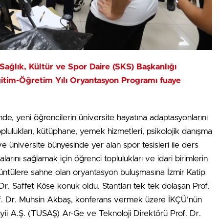
 Sağlık, Kültür ve Spor Daire (SKS) Başkanlığı
tim-Öğretim Yılı Oryantasyon Programı fuaye
de, yeni öğrencilerin üniversite hayatına adaptasyonlarını
plulukları, kütüphane, yemek hizmetleri, psikolojik danışma
 ve üniversite bünyesinde yer alan spor tesisleri ile ders
alarını sağlamak için öğrenci toplulukları ve idari birimlerin
görüntülere sahne olan oryantasyon buluşmasına İzmir Katip
Dr. Saffet Köse konuk oldu. Stantları tek tek dolaşan Prof.
rof. Dr. Muhsin Akbaş, konferans vermek üzere İKÇÜ’nün
ayii A.Ş. (TUSAŞ) Ar-Ge ve Teknoloji Direktörü Prof. Dr.