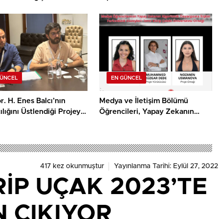
Destek
GÜNCEL
EN GÜNCEL
r. H. Enes Balcı’nın
Medya ve İletişim Bölümü
lığını Üstlendiği Projeye
Öğrencileri, Yapay Zekanın
sa Film Yapım Ödülü
Algoritmik Önyargısına İlişkin
Farkındalık Düzeylerini
Araştıracak
417 kez okunmuştur
Yayınlanma Tarihi: Eylül 27, 2022
RİP UÇAK 2023’TE
 ÇIKIYOR