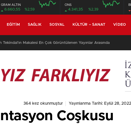
GRAM ALTIN
ONS
B
6.660,55
%2,59
4.341,35
%2,39
EĞITIM
SAĞLIK
SOSYAL
KÜLTÜR – SANAT
VIDEO
h Tekindal’ın Makalesi En Çok Görüntülenen Yayınlar Arasında
364 kez okunmuştur
Yayınlanma Tarihi: Eylül 28, 202
antasyon Coşkusu