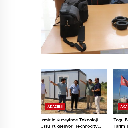
AKADEMI
AKA
İzmir’in Kuzeyinde Teknoloji
Togu Ba
Üssü Yükseliyor: Technocity
Tarım T