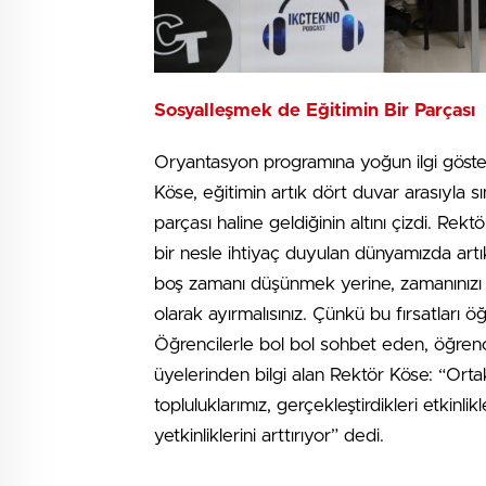
Sosyalleşmek de Eğitimin Bir Parçası
Oryantasyon programına yoğun ilgi göster
Köse, eğitimin artık dört duvar arasıyla s
parçası haline geldiğinin altını çizdi. Rek
bir nesle ihtiyaç duyulan dünyamızda art
boş zamanı düşünmek yerine, zamanınızı so
olarak ayırmalısınız. Çünkü bu fırsatları
Öğrencilerle bol bol sohbet eden, öğrenci to
üyelerinden bilgi alan Rektör Köse: “Ortak 
topluluklarımız, gerçekleştirdikleri etkinli
yetkinliklerini arttırıyor” dedi.