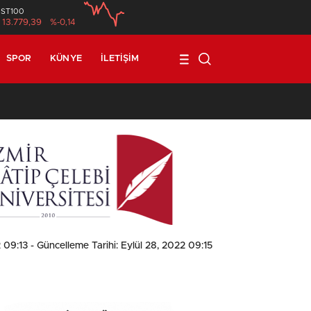
İST100
13.779,39
%-0,14
SPOR
KÜNYE
İLETIŞIM
1
2 09:13
- Güncelleme Tarihi: Eylül 28, 2022 09:15