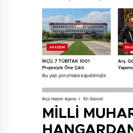
İzmir’de İnşaat Süreci Başladı
Keşif
AKADEMI
EN 
İKÇÜ, 7 TÜBİTAK 1001
Arş. Gö
Projesiyle Öne Çıktı
Yapımcı
TRT Kı
Bu yazı yorumlara kapatılmıştır.
İkçü Haber Ajansı
En Güncel
MİLLİ MUHA
HANGARDAN