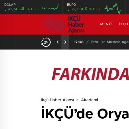
DOLAR
EURO
$
€
47,7436
% 0.18
55,2510
% 0.32
MENÜ
İKÇU
17:08
/
Prof. Dr. Mustafa Aga
İkçü Haber Ajansı
Akademi
İKÇÜ’de Ory