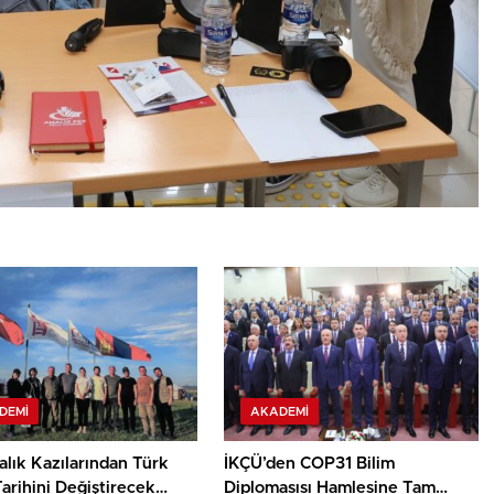
DEMI
AKADEMI
lık Kazılarından Türk
İKÇÜ’den COP31 Bilim
arihini Değiştirecek
Diplomasısı Hamlesine Tam