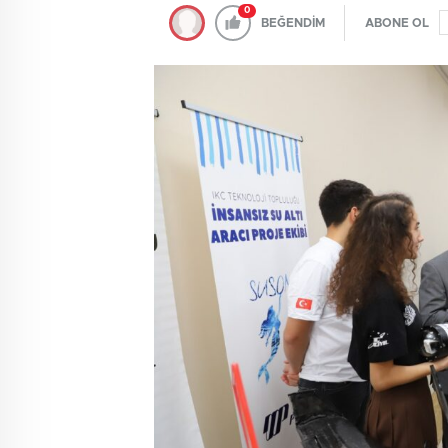
0
BEĞENDİM
ABONE OL