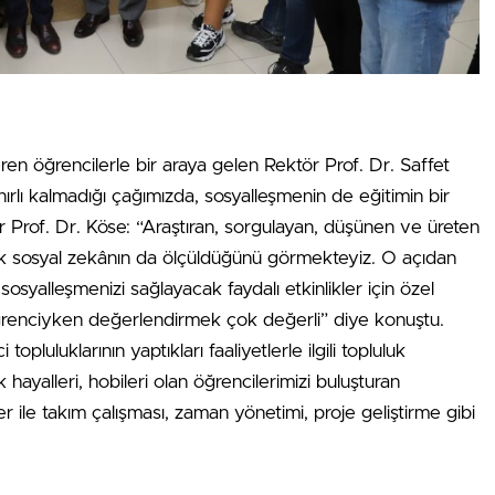
en öğrencilerle bir araya gelen Rektör Prof. Dr. Saffet
ınırlı kalmadığı çağımızda, sosyalleşmenin de eğitimin bir
tör Prof. Dr. Köse: “Araştıran, sorgulayan, düşünen ve üreten
ık sosyal zekânın da ölçüldüğünü görmekteyiz. O açıdan
syalleşmenizi sağlayacak faydalı etkinlikler için özel
 öğrenciyken değerlendirmek çok değerli” diye konuştu.
pluluklarının yaptıkları faaliyetlerle ilgili topluluk
hayalleri, hobileri olan öğrencilerimizi buluşturan
kler ile takım çalışması, zaman yönetimi, proje geliştirme gibi