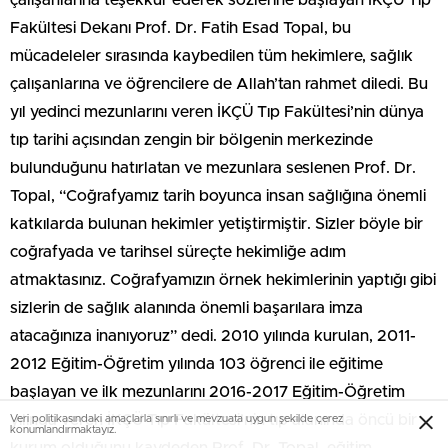
Fakültesi Dekanı Prof. Dr. Fatih Esad Topal, bu
mücadeleler sırasında kaybedilen tüm hekimlere, sağlık
çalışanlarına ve öğrencilere de Allah’tan rahmet diledi. Bu
yıl yedinci mezunlarını veren İKÇÜ Tıp Fakültesi’nin dünya
tıp tarihi açısından zengin bir bölgenin merkezinde
bulunduğunu hatırlatan ve mezunlara seslenen Prof. Dr.
Topal, “Coğrafyamız tarih boyunca insan sağlığına önemli
katkılarda bulunan hekimler yetiştirmiştir. Sizler böyle bir
coğrafyada ve tarihsel süreçte hekimliğe adım
atmaktasınız. Coğrafyamızın örnek hekimlerinin yaptığı gibi
sizlerin de sağlık alanında önemli başarılara imza
atacağınıza inanıyoruz” dedi. 2010 yılında kurulan, 2011-
2012 Eğitim-Öğretim yılında 103 öğrenci ile eğitime
başlayan ve ilk mezunlarını 2016-2017 Eğitim-Öğretim
yılında veren İKÇÜ Tıp Fakültesi’nin tıp alanında öncü bir
Veri politikasındaki amaçlarla sınırlı ve mevzuata uygun şekilde çerez
konumlandırmaktayız.
kurum olduğunu kaydeden Prof. Dr. Topal, eğitim