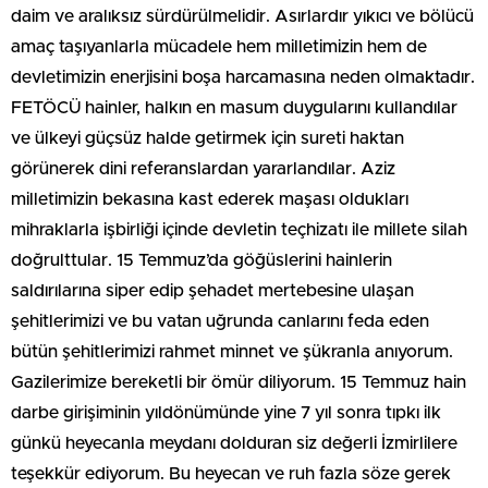
daim ve aralıksız sürdürülmelidir. Asırlardır yıkıcı ve bölücü
amaç taşıyanlarla mücadele hem milletimizin hem de
devletimizin enerjisini boşa harcamasına neden olmaktadır.
FETÖCÜ hainler, halkın en masum duygularını kullandılar
ve ülkeyi güçsüz halde getirmek için sureti haktan
görünerek dini referanslardan yararlandılar. Aziz
milletimizin bekasına kast ederek maşası oldukları
mihraklarla işbirliği içinde devletin teçhizatı ile millete silah
doğrulttular. 15 Temmuz’da göğüslerini hainlerin
saldırılarına siper edip şehadet mertebesine ulaşan
şehitlerimizi ve bu vatan uğrunda canlarını feda eden
bütün şehitlerimizi rahmet minnet ve şükranla anıyorum.
Gazilerimize bereketli bir ömür diliyorum. 15 Temmuz hain
darbe girişiminin yıldönümünde yine 7 yıl sonra tıpkı ilk
günkü heyecanla meydanı dolduran siz değerli İzmirlilere
teşekkür ediyorum. Bu heyecan ve ruh fazla söze gerek