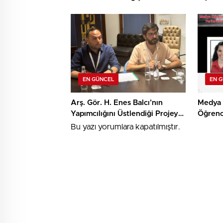
Keşif
Destek
EN GÜNCEL
EN 
Arş. Gör. H. Enes Balcı’nın
Medya 
Yapımcılığını Üstlendiği Projeye
Öğrenc
TRT Kısa Film Yapım Ödülü
Algorit
Bu yazı yorumlara kapatılmıştır.
Farkınd
Araştır