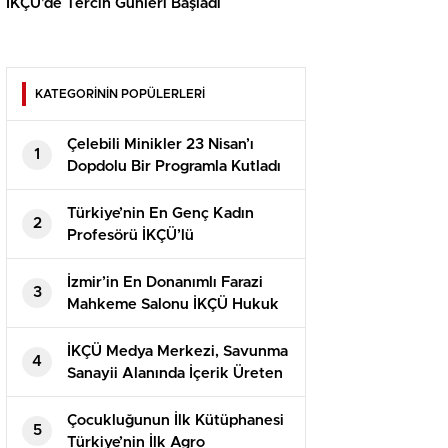
İKÇÜ’de Tercih Günleri Başladı
KATEGORİNİN POPÜLERLERİ
Çelebili Minikler 23 Nisan’ı
1
Dopdolu Bir Programla Kutladı
Türkiye’nin En Genç Kadın
2
Profesörü İKÇÜ’lü
İzmir’in En Donanımlı Farazi
3
Mahkeme Salonu İKÇÜ Hukuk
Fakültesi’nde Açıldı
İKÇÜ Medya Merkezi, Savunma
4
Sanayii Alanında İçerik Üreten
Kaner Kurt’u Ağırladı
Çocukluğunun İlk Kütüphanesi
5
Türkiye’nin İlk Agro