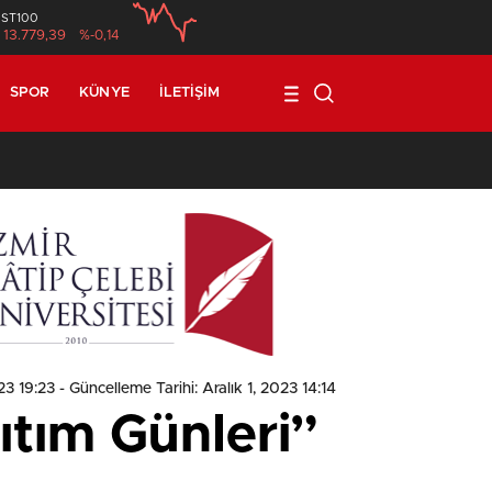
İST100
13.779,39
%-0,14
SPOR
KÜNYE
İLETIŞIM
17:08
/
Prof. Dr. Mustafa 
23 19:23
- Güncelleme Tarihi: Aralık 1, 2023 14:14
tım Günleri”