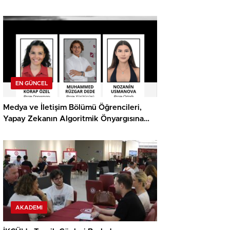
Ödülü
EN GÜNCEL
Medya ve İletişim Bölümü Öğrencileri,
Yapay Zekanın Algoritmik Önyargısına
İlişkin Farkındalık Düzeylerini Araştıracak
AKADEMI