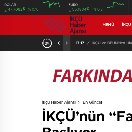
DOLAR
EURO
$
€
47,7082
% 0.16
55,1834
% 0.3
MENÜ
İKÇU
17:17
/
İKÇÜ ve BEUN’den Uluslararası Kongre Ortaklığı
İkçü Haber Ajansı
En Güncel
İKÇÜ’nün “Fa