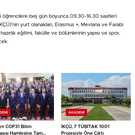
 öğrencilere beş gün boyunca 09.30-16.30 saatleri
(İKÇÜ)’nin yurt olanakları, Erasmus +, Mevlana ve Farabi
 hazırlık eğitimi, fakülte ve bölümlerinin yapısı ve spor,
ecek.
DEMI
AKADEMI
en COP31 Bilim
İKÇÜ, 7 TÜBİTAK 1001
asısı Hamlesine Tam
Projesiyle Öne Çıktı