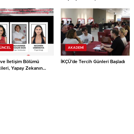
GÜNCEL
AKADEMI
ve İletişim Bölümü
İKÇÜ’de Tercih Günleri Başladı
ileri, Yapay Zekanın
mik Önyargısına İlişkin
alık Düzeylerini
acak