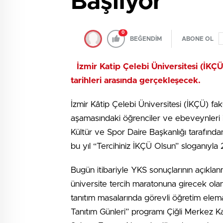
Başlıyor
0
BEĞENDİM
ABONE OL
İzmir Katip Çelebi Üniversitesi (İ
tarihleri arasında gerçekleşecek.
İzmir Kâtip Çelebi Üniversitesi (İKÇÜ) fak
aşamasındaki öğrenciler ve ebeveynleri iç
Kültür ve Spor Daire Başkanlığı tarafınd
bu yıl “Tercihiniz İKÇÜ Olsun” sloganıyla
Bugün itibariyle YKS sonuçlarının açıkla
üniversite tercih maratonuna girecek olan
tanıtım masalarında görevli öğretim elem
Tanıtım Günleri” programı Çiğli Merkez