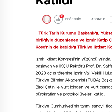
Katıldı
0
BEĞENDİM
ABONE OL
Türk Tarih Kurumu Başkanlığı, Yüksek
birliğiyle düzenlenen ve İzmir Katip Ç
Köse’nin de katıldığı Türkiye İktisat 
İzmir İktisat Kongresi’nin yüzüncü yılınd
başlayan ve İKÇÜ Rektörü Prof. Dr. Saffe
2023 açılış törenine İzmir Vali Vekili Hu
Türkiye Bilimler Akademisi (TÜBA) Başka
Birol Çetin ile yurt içinden ve yurt dışından
bürokratlar ve protokol üyeleri katıldı.
Türkiye Cumhuriyeti’nin tarım, sanayi, ti