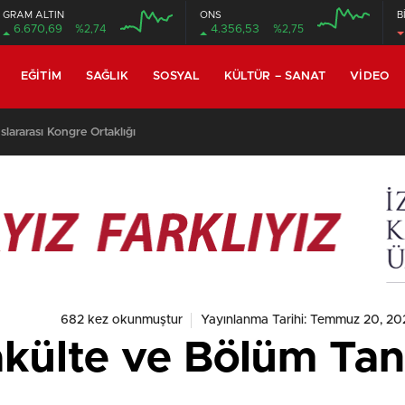
GRAM ALTIN
ONS
B
6.670,69
%2,74
4.356,53
%2,75
EĞITIM
SAĞLIK
SOSYAL
KÜLTÜR – SANAT
VIDEO
682 kez okunmuştur
Yayınlanma Tarihi: Temmuz 20, 20
külte ve Bölüm Tanı