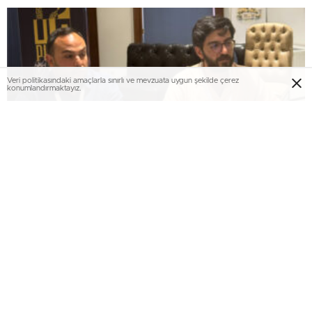
Veri politikasındaki amaçlarla sınırlı ve mevzuata uygun şekilde çerez
konumlandırmaktayız.
Arş. Gör. H. Enes Balcı’nın Yapımcılığını
Üstlendiği Projeye TRT Kısa Film Yapım Ödülü