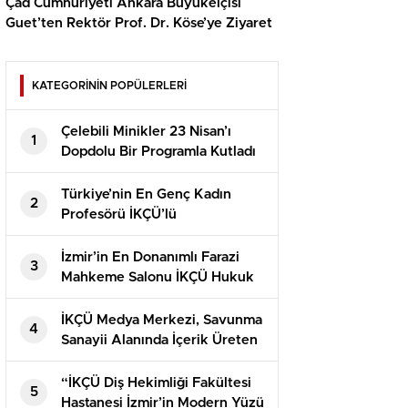
Çad Cumhuriyeti Ankara Büyükelçisi
Guet’ten Rektör Prof. Dr. Köse’ye Ziyaret
KATEGORİNİN POPÜLERLERİ
Çelebili Minikler 23 Nisan’ı
1
Dopdolu Bir Programla Kutladı
Türkiye’nin En Genç Kadın
2
Profesörü İKÇÜ’lü
İzmir’in En Donanımlı Farazi
3
Mahkeme Salonu İKÇÜ Hukuk
Fakültesi’nde Açıldı
İKÇÜ Medya Merkezi, Savunma
4
Sanayii Alanında İçerik Üreten
Kaner Kurt’u Ağırladı
“İKÇÜ Diş Hekimliği Fakültesi
5
Hastanesi İzmir’in Modern Yüzü