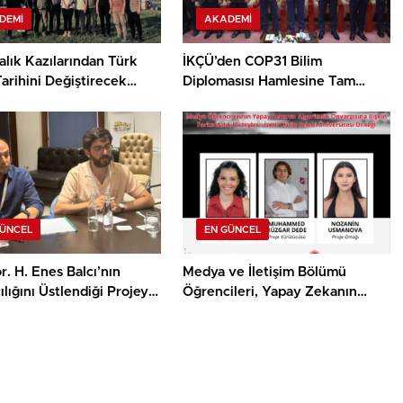
DEMI
AKADEMI
lık Kazılarından Türk
İKÇÜ’den COP31 Bilim
arihini Değiştirecek
Diplomasısı Hamlesine Tam
Destek
GÜNCEL
EN GÜNCEL
r. H. Enes Balcı’nın
Medya ve İletişim Bölümü
lığını Üstlendiği Projeye
Öğrencileri, Yapay Zekanın
sa Film Yapım Ödülü
Algoritmik Önyargısına İlişkin
Farkındalık Düzeylerini
Araştıracak