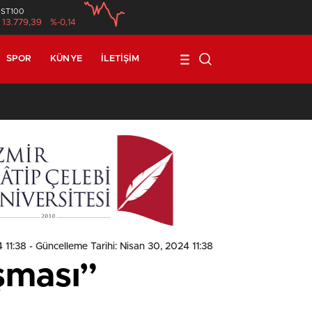
İST100
13.779,39
%-0,14
SPOR
KÜNYE
İLETIŞIM
ık” Eğitimi Verildi
 11:38
- Güncelleme Tarihi: Nisan 30, 2024 11:38
şması”