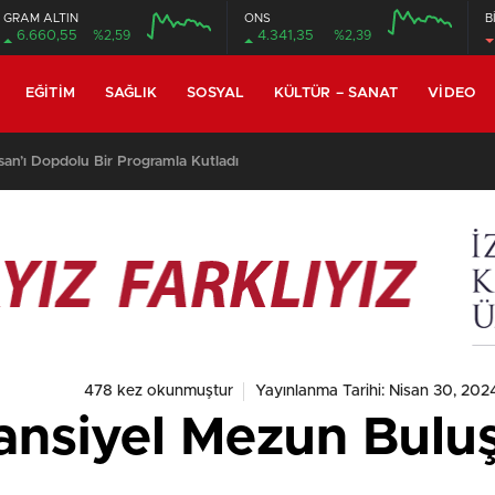
GRAM ALTIN
ONS
B
6.660,55
%2,59
4.341,35
%2,39
EĞITIM
SAĞLIK
SOSYAL
KÜLTÜR – SANAT
VIDEO
16:20
/
İKÇÜ’lü Öğrencilere “Finansal Okuryazarl
478 kez okunmuştur
Yayınlanma Tarihi: Nisan 30, 2024
ansiyel Mezun Bulu