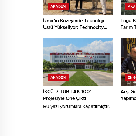
AKADEMI
AKA
İzmir’in Kuzeyinde Teknoloji
Togu Ba
Üssü Yükseliyor: Technocity
Tarım T
İzmir’de İnşaat Süreci Başladı
Keşif
AKADEMI
EN 
İKÇÜ, 7 TÜBİTAK 1001
Arş. Gö
Projesiyle Öne Çıktı
Yapımcı
TRT Kı
Bu yazı yorumlara kapatılmıştır.