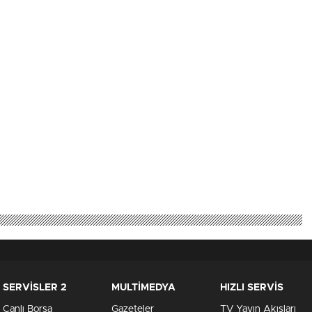
SERVİSLER 2
MULTİMEDYA
HIZLI SERVİS
Canlı Borsa
Gazeteler
TV Yayın Akışları