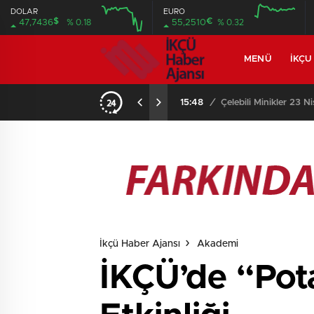
DOLAR
EURO
$
€
47,7436
% 0.18
55,2510
% 0.32
MENÜ
İKÇU
ınlar Arasında
İkçü Haber Ajansı
Akademi
İKÇÜ’de “Pot