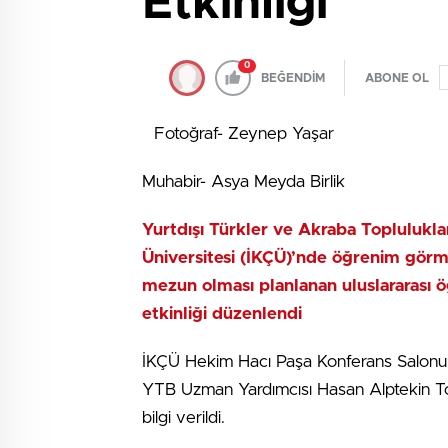
Etkinliği
0
BEĞENDİM
ABONE OL
Fotoğraf- Zeynep Yaşar
Muhabir- Asya Meyda Birlik
Yurtdışı Türkler ve Akraba Topluluklar
Üniversitesi (İKÇÜ)’nde öğrenim gör
mezun olması planlanan uluslararası 
etkinliği düzenlendi
İKÇÜ Hekim Hacı Paşa Konferans Salonund
YTB Uzman Yardımcısı Hasan Alptekin Top
bilgi verildi.