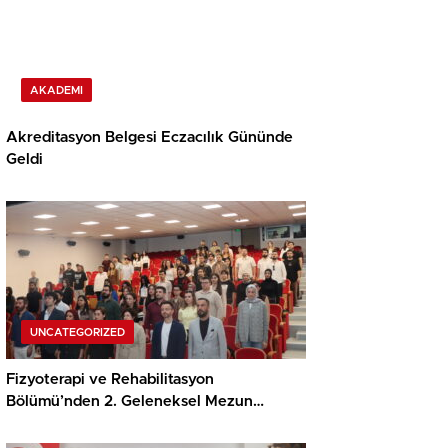
AKADEMI
Akreditasyon Belgesi Eczacılık Gününde
Geldi
UNCATEGORIZED
Fizyoterapi ve Rehabilitasyon
Bölümü’nden 2. Geleneksel Mezun
Buluşması, Kariyer Söyleşisi ve
Kranyosakral Töreni