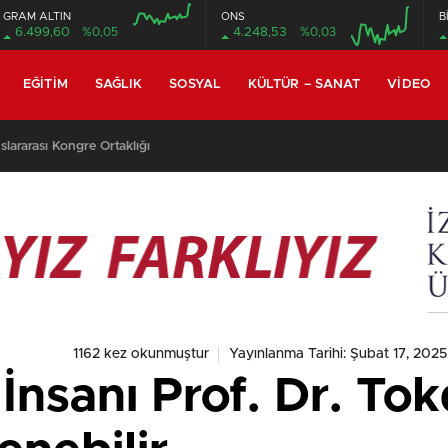
GRAM ALTIN
ONS
B
6.499,60
%0,05
4.248,53
%0,03
EĞITIM
SAĞLIK
SOSYAL
KÜLTÜR – SANAT
VIDEO
h Tekindal’ın Makalesi En Çok Görüntülenen Yayınlar Arasında
1162 kez okunmuştur
Yayınlanma Tarihi: Şubat 17, 2025
 İnsanı Prof. Dr. To