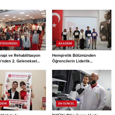
ATEGORIZED
AKADEMI
rapi ve Rehabilitasyon
Hemşirelik Bölümünden
’nden 2. Geleneksel
Öğrencilerin Liderlik
Buluşması, Kariyer
Özelliklerini Geliştirme Odaklı
si ve Kranyosakral Töreni
Çalıştay
DEMI
EN GÜNCEL