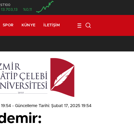
İST100
13.703,13
%0,11
SPOR
KÜNYE
İLETIŞIM
1
 19:54
- Güncelleme Tarihi: Şubat 17, 2025 19:54
kdemir: