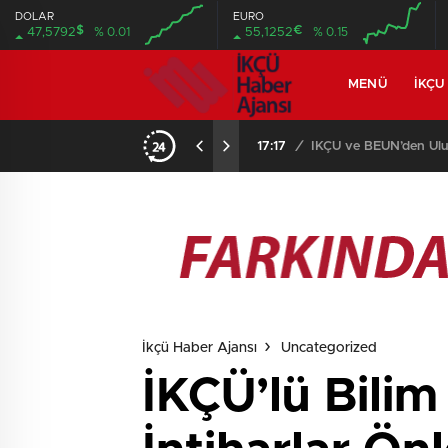
DOLAR
EURO
$
€
47,5792
% 0.01
55,1252
% 0.15
MENÜ
İKÇU
17:08
/
Prof. Dr. Mustafa Aga
İkçü Haber Ajansı
Uncategorized
İKÇÜ’lü Bilim