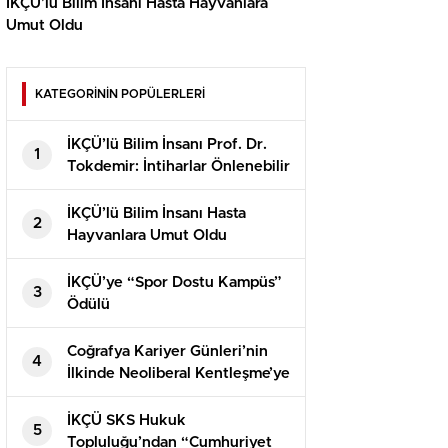
İKÇÜ’lü Bilim İnsanı Hasta Hayvanlara
Umut Oldu
KATEGORİNİN POPÜLERLERİ
İKÇÜ’lü Bilim İnsanı Prof. Dr.
1
Tokdemir: İntiharlar Önlenebilir
İKÇÜ’lü Bilim İnsanı Hasta
2
Hayvanlara Umut Oldu
İKÇÜ’ye “Spor Dostu Kampüs”
3
Ödülü
Coğrafya Kariyer Günleri’nin
4
İlkinde Neoliberal Kentleşme’ye
Odaklanıldı
İKÇÜ SKS Hukuk
5
Topluluğu’ndan “Cumhuriyet