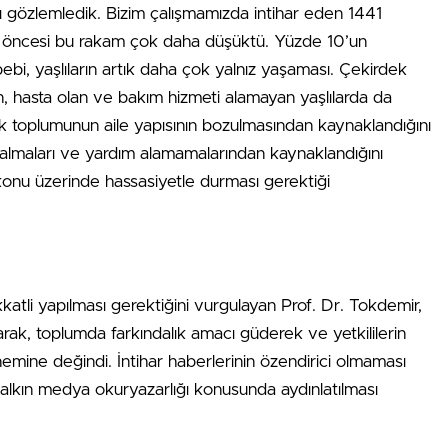
ını gözlemledik. Bizim çalışmamızda intihar eden 1441
a öncesi bu rakam çok daha düşüktü. Yüzde 10’un
ebi, yaşlıların artık daha çok yalnız yaşaması. Çekirdek
an, hasta olan ve bakım hizmeti alamayan yaşlılarda da
rk toplumunun aile yapısının bozulmasından kaynaklandığını
 kalmaları ve yardım alamamalarından kaynaklandığını
 konu üzerinde hassasiyetle durması gerektiği
ikkatli yapılması gerektiğini vurgulayan Prof. Dr. Tokdemir,
ılarak, toplumda farkındalık amacı güderek ve yetkililerin
emine değindi. İntihar haberlerinin özendirici olmaması
halkın medya okuryazarlığı konusunda aydınlatılması