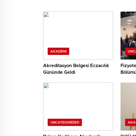
AKADEMI
UNC
Akreditasyon Belgesi Eczacılık
Fizyote
Gününde Geldi
Bölümü
Mezun 
Söyleşi
UNCATEGORIZED
AKA