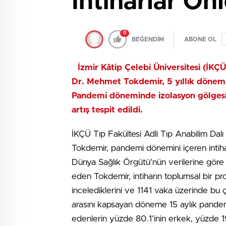
İntiharlar Önl
0
BEĞENDİM
ABONE OL
İzmir Kâtip Çelebi Üniversitesi (İKÇÜ
Dr. Mehmet Tokdemir, 5 yıllık dönemi b
Pandemi döneminde izolasyon gölgesi
artış tespit edildi.
İKÇÜ Tıp Fakültesi Adli Tıp Anabilim Dalı
Tokdemir, pandemi dönemini içeren intihar 
Dünya Sağlık Örgütü’nün verilerine göre dü
eden Tokdemir, intiharın toplumsal bir prob
incelediklerini ve 1141 vaka üzerinde bu ça
arasını kapsayan döneme 15 aylık pandemi
edenlerin yüzde 80.1’inin erkek, yüzde 1