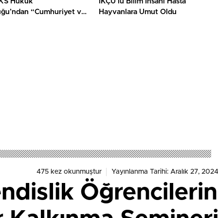
KS Hukuk
İKÇÜ’lü Bilim İnsanı Hasta
uğu’ndan “Cumhuriyet ve
Hayvanlara Umut Oldu
Sergisi”
475 kez okunmuştur
Yayınlanma Tarihi: Aralık 27, 2024
dislik Öğrencilerin