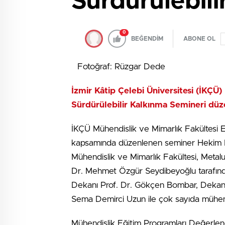
Sürdürülebili
0
BEĞENDİM
ABONE OL
Fotoğraf: Rüzgar Dede
İzmir Kâtip Çelebi Üniversitesi (İKÇÜ)
Sürdürülebilir Kalkınma Semineri düz
İKÇÜ Mühendislik ve Mimarlık Fakültesi E
kapsamında düzenlenen seminer Hekim H
Mühendislik ve Mimarlık Fakültesi, Metal
Dr. Mehmet Özgür Seydibeyoğlu tarafında
Dekanı Prof. Dr. Gökçen Bombar, Dekan Y
Sema Demirci Uzun ile çok sayıda mühendi
Mühendislik Eğitim Programları Değerle