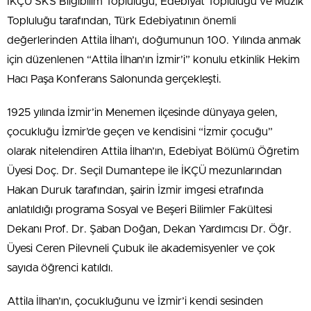
İKÇÜ SKS Bilgibilim Topluluğu, Edebiyat Topluluğu ve Müzik
Topluluğu tarafından, Türk Edebiyatının önemli
değerlerinden Attila İlhan’ı, doğumunun 100. Yılında anmak
için düzenlenen “Attila İlhan’ın İzmir’i” konulu etkinlik Hekim
Hacı Paşa Konferans Salonunda gerçekleşti.
1925 yılında İzmir’in Menemen ilçesinde dünyaya gelen,
çocukluğu İzmir’de geçen ve kendisini “İzmir çocuğu”
olarak nitelendiren Attila İlhan’ın, Edebiyat Bölümü Öğretim
Üyesi Doç. Dr. Seçil Dumantepe ile İKÇÜ mezunlarından
Hakan Duruk tarafından, şairin İzmir imgesi etrafında
anlatıldığı programa Sosyal ve Beşeri Bilimler Fakültesi
Dekanı Prof. Dr. Şaban Doğan, Dekan Yardımcısı Dr. Öğr.
Üyesi Ceren Pilevneli Çubuk ile akademisyenler ve çok
sayıda öğrenci katıldı.
Attila İlhan’ın, çocukluğunu ve İzmir’i kendi sesinden