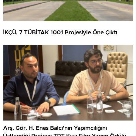
İKÇÜ, 7 TÜBİTAK 1001 Projesiyle Öne Çıktı
Arş. Gör. H. Enes Balcı’nın Yapımcılığını