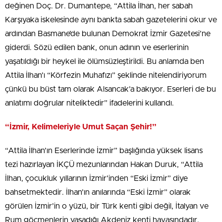
değinen Doç. Dr. Dumantepe, “Attila İlhan, her sabah
Karşıyaka iskelesinde aynı bankta sabah gazetelerini okur ve
ardından Basmane’de bulunan Demokrat İzmir Gazetesi’ne
giderdi. Sözü edilen bank, onun adının ve eserlerinin
yaşatıldığı bir heykel ile ölümsüzleştirildi. Bu anlamda ben
Attila İlhan’ı “Körfezin Muhafızı” şeklinde nitelendiriyorum
çünkü bu büst tam olarak Alsancak’a bakıyor. Eserleri de bu
anlatımı doğrular niteliktedir” ifadelerini kullandı.
“İzmir, Kelimeleriyle Umut Saçan Şehir!”
“Attila İlhan’ın Eserlerinde İzmir” başlığında yüksek lisans
tezi hazırlayan İKÇÜ mezunlarından Hakan Duruk, “Attila
İlhan, çocukluk yıllarının İzmir’inden “Eski İzmir” diye
bahsetmektedir. İlhan’ın anılarında “Eski İzmir” olarak
görülen İzmir’in o yüzü, bir Türk kenti gibi değil, İtalyan ve
Rum göçmenlerin yaşadığı Akdeniz kenti havasındadır.