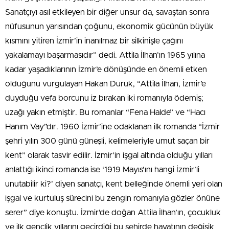
Sanatçıyı asıl etkileyen bir diğer unsur da, savaştan sonra
nüfusunun yarısından çoğunu, ekonomik gücünün büyük
kısmını yitiren İzmir’in inanılmaz bir silkinişle çağını
yakalamayı başarmasıdır” dedi. Attila İlhan’ın 1965 yılına
kadar yaşadıklarının İzmir’e dönüşünde en önemli etken
olduğunu vurgulayan Hakan Duruk, “Attila İlhan, İzmir’e
duyduğu vefa borcunu iz bırakan iki romanıyla ödemiş;
uzağı yakın etmiştir. Bu romanlar “Fena Halde” ve “Hacı
Hanım Vay”dır. 1960 İzmir’ine odaklanan ilk romanda “İzmir
şehri yılın 300 günü güneşli, kelimeleriyle umut saçan bir
kent” olarak tasvir edilir. İzmir’in işgal altında olduğu yılları
anlattığı ikinci romanda ise ‘1919 Mayıs’ını hangi İzmir’li
unutabilir ki?’ diyen sanatçı, kent belleğinde önemli yeri olan
işgal ve kurtuluş sürecini bu zengin romanıyla gözler önüne
serer” diye konuştu. İzmir’de doğan Attila İlhan’ın, çocukluk
ve ilk gençlik yıllarını geçirdiği bu şehirde hayatının değişik