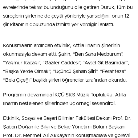
evrelerinde tekrar bulunduğunu dile getiren Duruk, tüm bu
süreçlerin şiirlerine de çeşitli yönleriyle yansıdığını; onun 12
şiir kitabının dokuzunda İzmir’e yer verdiğini anlattı.
Konuşmaların ardından etkinlik, Attila İlhan’ın şiirlerinin
okunmasıyla devam etti. Şairin, “Ben Sana Mecburum”,
“Yağmur Kaçağı”, “Gaziler Caddesi”, “Aysel Git Başımdan”,
“Başka Yerde Olmak”, “Üçüncü Şahsın Şiiri”, “Ferahfeza”,
“Bela Çiçeği” başlıklı şiirleri öğrenciler tarafından okundu.
Programın devamında İKÇÜ SKS Müzik Topluluğu, Atilla
İlhan’ın bestelenen şiirlerinden üç örneği seslendirdi.
Etkinlik, Sosyal ve Beşeri Bilimler Fakültesi Dekanı Prof. Dr.
Şaban Doğan ile Bilgi ve Belge Yönetimi Bölüm Başkanı
Prof. Dr. Mehmet Ali Akkaya’nın konuşmacılara ve görevli