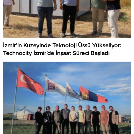
İzmir’in Kuzeyinde Teknoloji Üssü Yükseliyor:
Technocity İzmir’de İnşaat Süreci Başladı