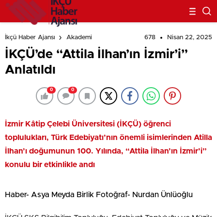
678
Nisan 22, 2025
İkçü Haber Ajansı
Akademi
İKÇÜ’de “Attila İlhan’ın İzmir’i”
Anlatıldı
0
0
İzmir Kâtip Çelebi Üniversitesi (İKÇÜ) öğrenci
toplulukları, Türk Edebiyatı’nın önemli isimlerinden Atilla
İlhan’ı
doğumunun 100. Yılında, “Attila İlhan’ın İzmir’i”
konulu bir etkinlikle andı
Haber- Asya Meyda Birlik Fotoğraf- Nurdan Ünlüoğlu