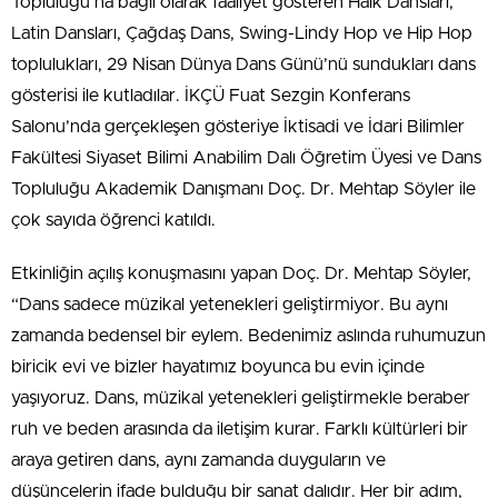
Topluluğu’na bağlı olarak faaliyet gösteren Halk Dansları,
Latin Dansları, Çağdaş Dans, Swing-Lindy Hop ve Hip Hop
toplulukları, 29 Nisan Dünya Dans Günü’nü sundukları dans
gösterisi ile kutladılar. İKÇÜ Fuat Sezgin Konferans
Salonu’nda gerçekleşen gösteriye İktisadi ve İdari Bilimler
Fakültesi Siyaset Bilimi Anabilim Dalı Öğretim Üyesi ve Dans
Topluluğu Akademik Danışmanı Doç. Dr. Mehtap Söyler ile
çok sayıda öğrenci katıldı.
Etkinliğin açılış konuşmasını yapan Doç. Dr. Mehtap Söyler,
“Dans sadece müzikal yetenekleri geliştirmiyor. Bu aynı
zamanda bedensel bir eylem. Bedenimiz aslında ruhumuzun
biricik evi ve bizler hayatımız boyunca bu evin içinde
yaşıyoruz. Dans, müzikal yetenekleri geliştirmekle beraber
ruh ve beden arasında da iletişim kurar. Farklı kültürleri bir
araya getiren dans, aynı zamanda duyguların ve
düşüncelerin ifade bulduğu bir sanat dalıdır. Her bir adım,