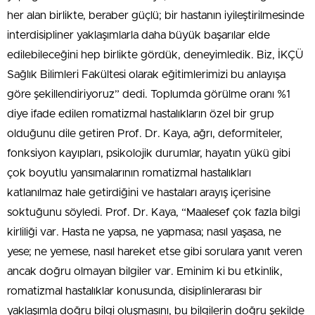
her alan birlikte, beraber güçlü; bir hastanın iyileştirilmesinde
interdisipliner yaklaşımlarla daha büyük başarılar elde
edilebileceğini hep birlikte gördük, deneyimledik. Biz, İKÇÜ
Sağlık Bilimleri Fakültesi olarak eğitimlerimizi bu anlayışa
göre şekillendiriyoruz” dedi. Toplumda görülme oranı %1
diye ifade edilen romatizmal hastalıkların özel bir grup
olduğunu dile getiren Prof. Dr. Kaya, ağrı, deformiteler,
fonksiyon kayıpları, psikolojik durumlar, hayatın yükü gibi
çok boyutlu yansımalarının romatizmal hastalıkları
katlanılmaz hale getirdiğini ve hastaları arayış içerisine
soktuğunu söyledi. Prof. Dr. Kaya, “Maalesef çok fazla bilgi
kirliliği var. Hasta ne yapsa, ne yapmasa; nasıl yaşasa, ne
yese; ne yemese, nasıl hareket etse gibi sorulara yanıt veren
ancak doğru olmayan bilgiler var. Eminim ki bu etkinlik,
romatizmal hastalıklar konusunda, disiplinlerarası bir
yaklaşımla doğru bilgi oluşmasını, bu bilgilerin doğru şekilde