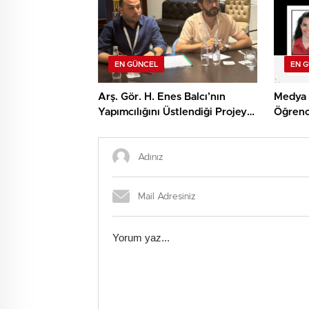
EN GÜNCEL
EN 
Arş. Gör. H. Enes Balcı’nın
Medya 
Yapımcılığını Üstlendiği Projeye
Öğrenc
TRT Kısa Film Yapım Ödülü
Algorit
Farkınd
Araştır