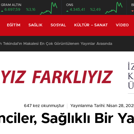
GRAM ALTIN
ONS
B
6.697,59
%3,16
4.345,41
%2,49
EĞITIM
SAĞLIK
SOSYAL
KÜLTÜR – SANAT
VIDEO
h Tekindal’ın Makalesi En Çok Görüntülenen Yayınlar Arasında
647 kez okunmuştur
Yayınlanma Tarihi: Nisan 28, 202
ciler, Sağlıklı Bir Y