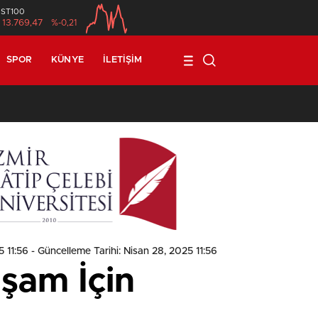
İST100
13.769,47
%-0,21
SPOR
KÜNYE
İLETIŞIM
1
5 11:56
- Güncelleme Tarihi: Nisan 28, 2025 11:56
aşam İçin