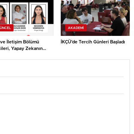
GÜNCEL
AKADEMI
ve İletişim Bölümü
İKÇÜ’de Tercih Günleri Başladı
ileri, Yapay Zekanın
mik Önyargısına İlişkin
alık Düzeylerini
acak