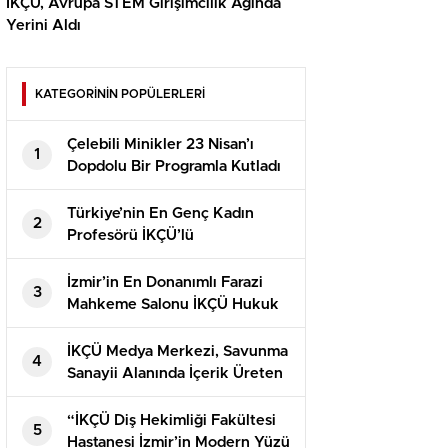
İKÇÜ, Avrupa STEM Girişimcilik Ağında
Yerini Aldı
KATEGORİNİN POPÜLERLERİ
Çelebili Minikler 23 Nisan’ı
1
Dopdolu Bir Programla Kutladı
Türkiye’nin En Genç Kadın
2
Profesörü İKÇÜ’lü
İzmir’in En Donanımlı Farazi
3
Mahkeme Salonu İKÇÜ Hukuk
Fakültesi’nde Açıldı
İKÇÜ Medya Merkezi, Savunma
4
Sanayii Alanında İçerik Üreten
Kaner Kurt’u Ağırladı
“İKÇÜ Diş Hekimliği Fakültesi
5
Hastanesi İzmir’in Modern Yüzü