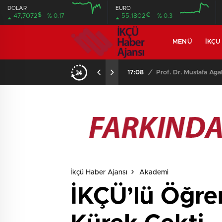
DOLAR
EURO
$
€
47,7072
% 0.17
55,1802
% 0.3
MENÜ
İKÇU
17:08
/
Prof. Dr. Mustafa Aga
İkçü Haber Ajansı
Akademi
İKÇÜ’lü Öğren