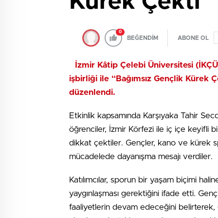
Kürek Çekti
0
BEĞENDİM
ABONE OL
İzmir Kâtip Çelebi Üniversitesi (İK
işbirliği ile “Bağımsız Gençlik Kürek 
düzenlendi.
Etkinlik kapsamında Karşıyaka Tahir Secd
öğrenciler, İzmir Körfezi ile iç içe keyifl
dikkat çektiler. Gençler, kano ve kürek sp
mücadelede dayanışma mesajı verdiler.
Katılımcılar, sporun bir yaşam biçimi hal
yaygınlaşması gerektiğini ifade etti. Gen
faaliyetlerin devam edeceğini belirterek, 