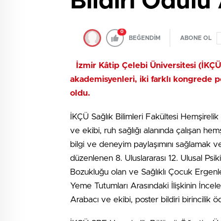
Bildiri Ödülü 
0
BEĞENDİM
ABONE OL
İzmir Kâtip Çelebi Üniversitesi (İKÇ
akademisyenleri, iki farklı kongrede post
oldu.
İKÇÜ Sağlık Bilimleri Fakültesi Hemşirel
ve ekibi, ruh sağlığı alanında çalışan hemş
bilgi ve deneyim paylaşımını sağlamak ve
düzenlenen 8. Uluslararası 12. Ulusal Psik
Bozukluğu olan ve Sağlıklı Çocuk Ergenle
Yeme Tutumları Arasındaki İlişkinin İncele
Arabacı ve ekibi, poster bildiri birincilik