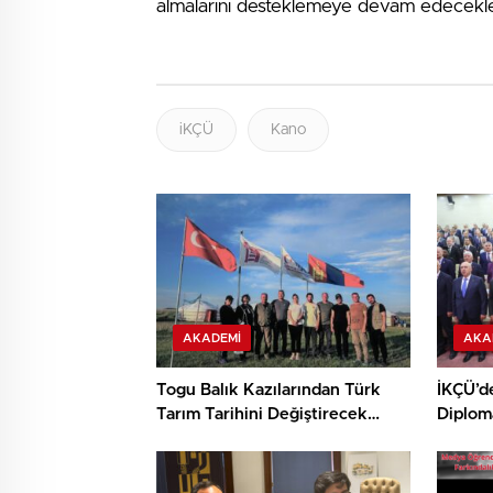
almalarını desteklemeye devam edecekleri
iKÇÜ
Kano
AKADEMI
AKA
Togu Balık Kazılarından Türk
İKÇÜ’d
Tarım Tarihini Değiştirecek
Diplom
Keşif
Destek