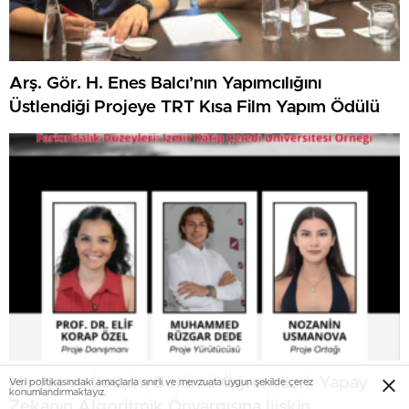
Arş. Gör. H. Enes Balcı’nın Yapımcılığını
Üstlendiği Projeye TRT Kısa Film Yapım Ödülü
Medya ve İletişim Bölümü Öğrencileri, Yapay
Veri politikasındaki amaçlarla sınırlı ve mevzuata uygun şekilde çerez
konumlandırmaktayız.
Zekanın Algoritmik Önyargısına İlişkin