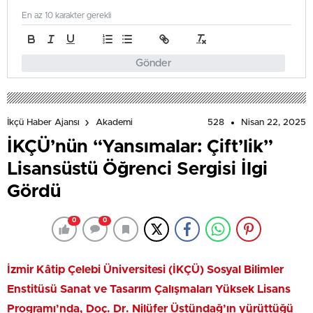
En az 10 karakter gerekli
Gönder
528
Nisan 22, 2025
İkçü Haber Ajansı
Akademi
İKÇÜ’nün “Yansımalar: Çift’lik”
Lisansüstü Öğrenci Sergisi İlgi
Gördü
0
0
İzmir Kâtip Çelebi Üniversitesi (İKÇÜ) Sosyal Bilimler
Enstitüsü Sanat ve Tasarım Çalışmaları Yüksek Lisans
Programı’nda, Doç. Dr. Nilüfer Üstündağ’ın yürüttüğü