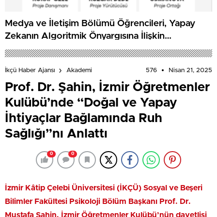
Medya ve İletişim Bölümü Öğrencileri, Yapay
Zekanın Algoritmik Önyargısına İlişkin
Farkındalık Düzeylerini Araştıracak
576
Nisan 21, 2025
İkçü Haber Ajansı
Akademi
Prof. Dr. Şahin, İzmir Öğretmenler
Kulübü’nde “Doğal ve Yapay
İhtiyaçlar Bağlamında Ruh
Sağlığı”nı Anlattı
0
0
İzmir Kâtip Çelebi Üniversitesi (İKÇÜ) Sosyal ve Beşeri
Bilimler Fakültesi Psikoloji Bölüm Başkanı Prof. Dr.
Mustafa Şahin, İzmir Öğretmenler Kulübü’nün davetlisi