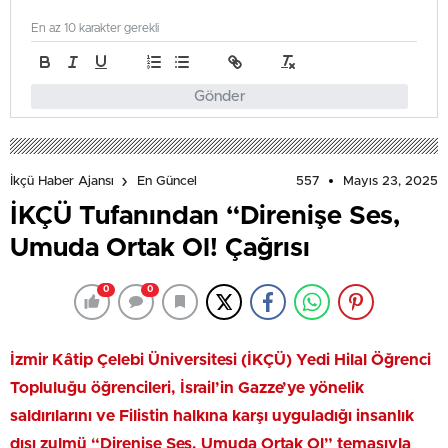
En az 10 karakter gerekli
Gönder
557
Mayıs 23, 2025
İkçü Haber Ajansı
En Güncel
İKÇÜ Tufanından “Direnişe Ses,
Umuda Ortak Ol! Çağrısı
0
0
İzmir Kâtip Çelebi Üniversitesi (İKÇÜ) Yedi Hilal Öğrenci
Topluluğu öğrencileri, İsrail’in Gazze’ye yönelik
saldırılarını ve Filistin halkına karşı uyguladığı insanlık
dışı zulmü “Direnişe Ses, Umuda Ortak Ol” temasıyla