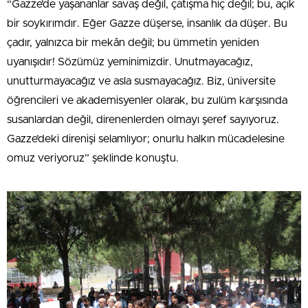
“Gazze’de yaşananlar savaş değil, çatışma hiç değil; bu, açık
bir soykırımdır. Eğer Gazze düşerse, insanlık da düşer. Bu
çadır, yalnızca bir mekân değil; bu ümmetin yeniden
uyanışıdır! Sözümüz yeminimizdir. Unutmayacağız,
unutturmayacağız ve asla susmayacağız. Biz, üniversite
öğrencileri ve akademisyenler olarak, bu zulüm karşısında
susanlardan değil, direnenlerden olmayı şeref sayıyoruz.
Gazze’deki direnişi selamlıyor; onurlu halkın mücadelesine
omuz veriyoruz” şeklinde konuştu.