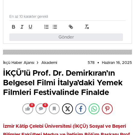
En az 10 karakter gerekli
Gönder
578
Haziran 16, 2025
İkçü Haber Ajansı
Akademi
İKÇÜ’lü Prof. Dr. Demirkıran’ın
Belgesel Filmi İtalya’daki Yemek
Filmleri Festivalinde Finalde
0
0
İzmir Kâtip Çelebi Üniversitesi (İKÇÜ) Sosyal ve Beşeri
Bilimler Fakültesi Medya ve İletişim Bölüm Başkanı Prof.