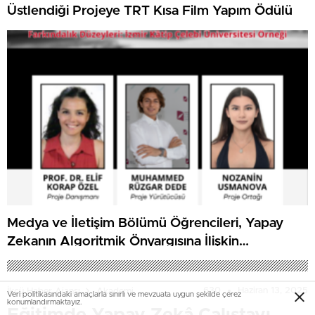
Üstlendiği Projeye TRT Kısa Film Yapım Ödülü
Medya ve İletişim Bölümü Öğrencileri, Yapay
Zekanın Algoritmik Önyargısına İlişkin
Farkındalık Düzeylerini Araştıracak
630
Haziran 13, 2025
İkçü Haber Ajansı
Akademi
Veri politikasındaki amaçlarla sınırlı ve mevzuata uygun şekilde çerez
konumlandırmaktayız.