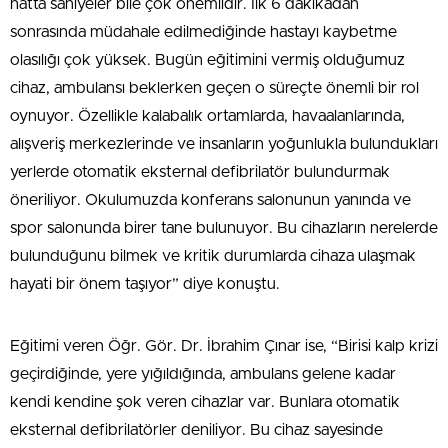
hatta saniyeler bile çok önemlidir. İlk 6 dakikadan
sonrasında müdahale edilmediğinde hastayı kaybetme
olasılığı çok yüksek. Bugün eğitimini vermiş olduğumuz
cihaz, ambulansı beklerken geçen o süreçte önemli bir rol
oynuyor. Özellikle kalabalık ortamlarda, havaalanlarında,
alışveriş merkezlerinde ve insanların yoğunlukla bulundukları
yerlerde otomatik eksternal defibrilatör bulundurmak
öneriliyor. Okulumuzda konferans salonunun yanında ve
spor salonunda birer tane bulunuyor. Bu cihazların nerelerde
bulunduğunu bilmek ve kritik durumlarda cihaza ulaşmak
hayati bir önem taşıyor” diye konuştu.
Eğitimi veren Öğr. Gör. Dr. İbrahim Çınar ise, “Birisi kalp krizi
geçirdiğinde, yere yığıldığında, ambulans gelene kadar
kendi kendine şok veren cihazlar var. Bunlara otomatik
eksternal defibrilatörler deniliyor. Bu cihaz sayesinde